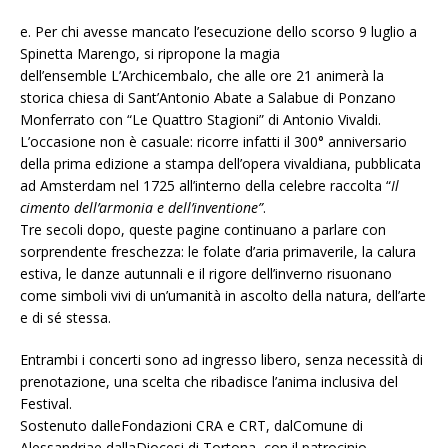
e. Per chi avesse mancato l’esecuzione dello scorso 9 luglio a
Spinetta Marengo, si ripropone la magia
dell’ensemble L’Archicembalo, che alle ore 21 animerà la
storica chiesa di Sant’Antonio Abate a Salabue di Ponzano
Monferrato con “Le Quattro Stagioni” di Antonio Vivaldi.
L’occasione non è casuale: ricorre infatti il 300° anniversario
della prima edizione a stampa dell’opera vivaldiana, pubblicata
ad Amsterdam nel 1725 all’interno della celebre raccolta “
Il
cimento dell’armonia e dell’inventione”
.
Tre secoli dopo, queste pagine continuano a parlare con
sorprendente freschezza: le folate d’aria primaverile, la calura
estiva, le danze autunnali e il rigore dell’inverno risuonano
come simboli vivi di un’umanità in ascolto della natura, dell’arte
e di sé stessa.
Entrambi i concerti sono ad ingresso libero, senza necessità di
prenotazione, una scelta che ribadisce l’anima inclusiva del
Festival.
Sostenuto dalleFondazioni CRA e CRT, dalComune di
Alessandriae dallaDiocesi di Tortona
,
con il patrocinio