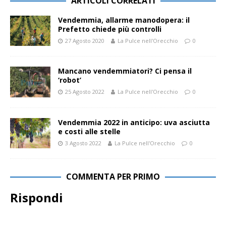
ARTICOLI CORRELATI
Vendemmia, allarme manodopera: il
Prefetto chiede più controlli
27 Agosto 2020
La Pulce nell'Orecchio
0
Mancano vendemmiatori? Ci pensa il
‘robot’
25 Agosto 2022
La Pulce nell'Orecchio
0
Vendemmia 2022 in anticipo: uva asciutta
e costi alle stelle
3 Agosto 2022
La Pulce nell'Orecchio
0
COMMENTA PER PRIMO
Rispondi