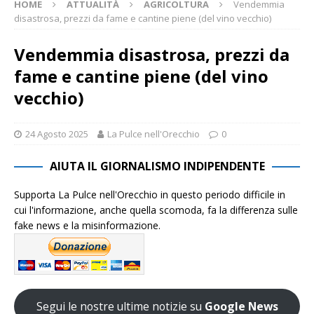
HOME
ATTUALITÀ
AGRICOLTURA
Vendemmia
disastrosa, prezzi da fame e cantine piene (del vino vecchio)
Vendemmia disastrosa, prezzi da
fame e cantine piene (del vino
vecchio)
24 Agosto 2025
La Pulce nell'Orecchio
0
AIUTA IL GIORNALISMO INDIPENDENTE
Supporta La Pulce nell'Orecchio in questo periodo difficile in
cui l'informazione, anche quella scomoda, fa la differenza sulle
fake news e la misinformazione.
Segui le nostre ultime notizie su
Google News