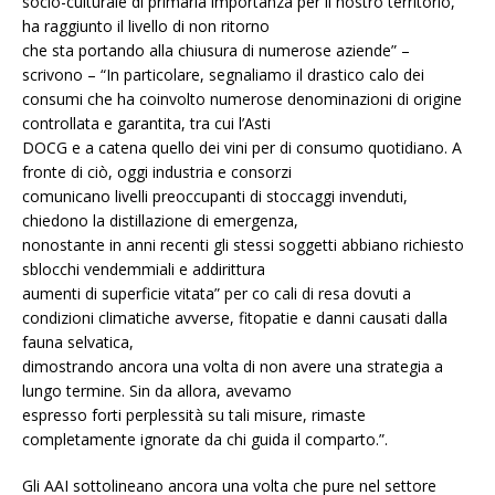
socio-culturale di primaria importanza per il nostro territorio,
ha raggiunto il livello di non ritorno
che sta portando alla chiusura di numerose aziende” –
scrivono – “In particolare, segnaliamo il drastico calo dei
consumi che ha coinvolto numerose denominazioni di origine
controllata e garantita, tra cui l’Asti
DOCG e a catena quello dei vini per di consumo quotidiano. A
fronte di ciò, oggi industria e consorzi
comunicano livelli preoccupanti di stoccaggi invenduti,
chiedono la distillazione di emergenza,
nonostante in anni recenti gli stessi soggetti abbiano richiesto
sblocchi vendemmiali e addirittura
aumenti di superficie vitata” per co cali di resa dovuti a
condizioni climatiche avverse, fitopatie e danni causati dalla
fauna selvatica,
dimostrando ancora una volta di non avere una strategia a
lungo termine. Sin da allora, avevamo
espresso forti perplessità su tali misure, rimaste
completamente ignorate da chi guida il comparto.”.
Gli AAI sottolineano ancora una volta che pure nel settore