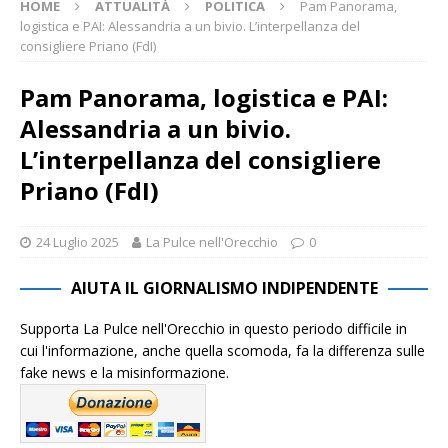
HOME
ATTUALITÀ
POLITICA
Pam Panorama,
logistica e PAI: Alessandria a un bivio. L’interpellanza del
consigliere Priano (FdI)
Pam Panorama, logistica e PAI:
Alessandria a un bivio.
L’interpellanza del consigliere
Priano (FdI)
24 Luglio 2025
La Pulce nell'Orecchio
0
AIUTA IL GIORNALISMO INDIPENDENTE
Supporta La Pulce nell'Orecchio in questo periodo difficile in
cui l'informazione, anche quella scomoda, fa la differenza sulle
fake news e la misinformazione.