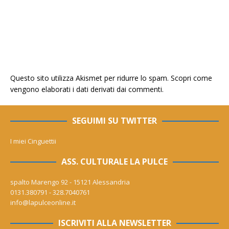
Questo sito utilizza Akismet per ridurre lo spam.
Scopri come
vengono elaborati i dati derivati dai commenti
.
SEGUIMI SU TWITTER
I miei Cinguettii
ASS. CULTURALE LA PULCE
spalto Marengo 92 - 15121 Alessandria
0131.380791 - 328.7040761
info@lapulceonline.it
ISCRIVITI ALLA NEWSLETTER