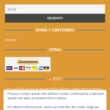
DONA 1 CENTESIMO
Like me!
DONA
FEED
Serra asfalta anche gli ambientalisti: bitume ‘pulito’ ed economico
Privacy e cookie: questo sito utilizza i cookie. Continuando a utilizzare
Le migliori agenzie Meta Ads in Italia nel 2026
questo sito web, acconsenti al loro utilizzo.
Per ulteriori informazioni, anche sul controllo dei cookie, leggi qui: