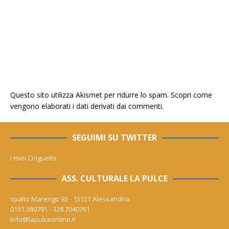
Questo sito utilizza Akismet per ridurre lo spam.
Scopri come
vengono elaborati i dati derivati dai commenti
.
SEGUIMI SU TWITTER
I miei Cinguettii
ASS. CULTURALE LA PULCE
spalto Marengo 92 - 15121 Alessandria
0131.380791 - 328.7040761
info@lapulceonline.it