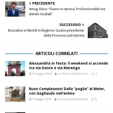
PRECEDENTE
Amag, Rava: “Siamo in ripresa. Professionalità sta
dando risultati”
SUCCESSIVO
Bussalino e Riboldi in Regione, Gualco presidente
della Provincia (ad interim)
ARTICOLI CORRELATI
Alessandria in festa: il weekend si accende
tra via Dante e via Marengo
8 Giugno 2026
La Pulce nell'Orecchio
0
Buon Compleanno! Dalla “paglia” al Meier,
con Gagliaudo nell’animo
3 Maggio 2018
La Pulce nell'Orecchio
0