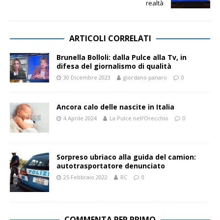
realtà
ARTICOLI CORRELATI
Brunella Bolloli: dalla Pulce alla Tv, in
difesa del giornalismo di qualità
30 Dicembre 2023
giordano panaro
0
Ancora calo delle nascite in Italia
4 Aprile 2024
La Pulce nell'Orecchio
0
Sorpreso ubriaco alla guida del camion:
autotrasportatore denunciato
25 Febbraio 2022
RC
0
COMMENTA PER PRIMO