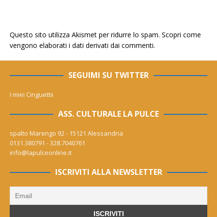
Questo sito utilizza Akismet per ridurre lo spam.
Scopri come
vengono elaborati i dati derivati dai commenti
.
SEGUIMI SU TWITTER
I miei Cinguettii
ASS. CULTURALE LA PULCE
spalto Marengo 92 - 15121 Alessandria
0131.380791 - 328.7040761
info@lapulceonline.it
ISCRIVITI ALLA NEWSLETTER