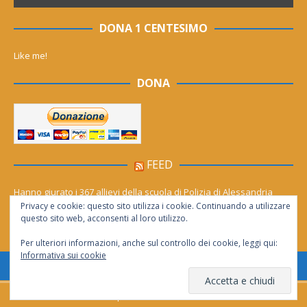
DONA 1 CENTESIMO
Like me!
DONA
FEED
Hanno giurato i 367 allievi della scuola di Polizia di Alessandria
Privacy e cookie: questo sito utilizza i cookie. Continuando a utilizzare
Cinema (gratis) sotto le stelle per tutto agosto. Il calendario dei film
questo sito web, acconsenti al loro utilizzo.
Per ulteriori informazioni, anche sul controllo dei cookie, leggi qui:
Informativa sui cookie
Consentita la riproduzione solo se citata la fonte