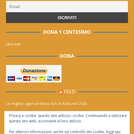
DONA 1 CENTESIMO
Like me!
DONA
FEED
Le migliori agenzie Meta Ads in Italia nel 2026
Aia Syensqo, il rinnovo divide: stop al cC6O4 dal 2027, ma i comitati
Privacy e cookie: questo sito utilizza i cookie. Continuando a utilizzare
chiedono “zero Pfas subito”
questo sito web, acconsenti al loro utilizzo.
Per ulteriori informazioni, anche sul controllo dei cookie, leggi qui: