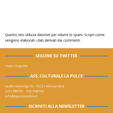
Questo sito utilizza Akismet per ridurre lo spam.
Scopri come
vengono elaborati i dati derivati dai commenti
.
SEGUIMI SU TWITTER
I miei Cinguettii
ASS. CULTURALE LA PULCE
spalto Marengo 92 - 15121 Alessandria
0131.380791 - 328.7040761
info@lapulceonline.it
ISCRIVITI ALLA NEWSLETTER