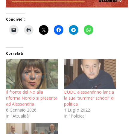
Condividi:
Correlati
Il fronte del No alla
L’UDC alessandrino lancia
riforma Nordio si presenta
la sua “summer school” di
ad Alessandria
politica
6 Gennaio 2026
1 Luglio 2022
In "Attualità"
In "Politica"