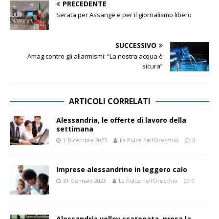
PRECEDENTE
Serata per Assange e per il giornalismo libero
SUCCESSIVO
Amag contro gli allarmismi: “La nostra acqua è
sicura”
ARTICOLI CORRELATI
Alessandria, le offerte di lavoro della
settimana
1 Dicembre 2023
La Pulce nell'Orecchio
0
Imprese alessandrine in leggero calo
31 Gennaio 2023
La Pulce nell'Orecchio
0
Alessandria volley scatenata, presa la