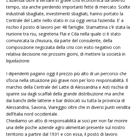
L’azienda oltre a versare in grave crisi economica da diverso
tempo, sta anche perdendo importanti fette di mercato. Scelte
industriali sbagliate, investimenti sbagliati, hanno portato la
Centrale del Latte nello stato in cui oggi versa l’azienda. E’ a
rischio il posto di lavoro per 48 famiglie. Stamattina c’è stata la
riunione tra rsu, segreteria Flai e Cda nella quale ci è stato
comunicata la chiusura, da parte del consulente, della
composizione negoziata della crisi con esito negativo con
relativa decisione nei prossimi giorni, di mettere la società in
liquidazione.
I dipendenti pagano oggi il prezzo più alto di un percorso che
sfocia nella situazione più grave non per loro responsabilità. Il
marchio della Centrale del Latte di Alessandria e Asti rischia di
sparire sia dagli scaffali della grande distribuzione ma anche
dai banchi delle latterie e bar dislocati su tutta la provincia di
Alessandria, Savona, Viareggio oltre che in diversi punti vendita
dell’Italia nord occidentale.
Chiediamo un atto di responsabilità ai soci per non far morire
una delle poche aziende agro-alimentari presente sul nostro
territorio a partire dal 1931 e con essa, il posto di lavoro