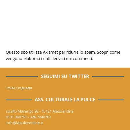
Questo sito utilizza Akismet per ridurre lo spam.
Scopri come
vengono elaborati i dati derivati dai commenti
.
SEGUIMI SU TWITTER
I miei Cinguettii
ASS. CULTURALE LA PULCE
spalto Marengo 92 - 15121 Alessandria
0131.380791 - 328.7040761
info@lapulceonline.it