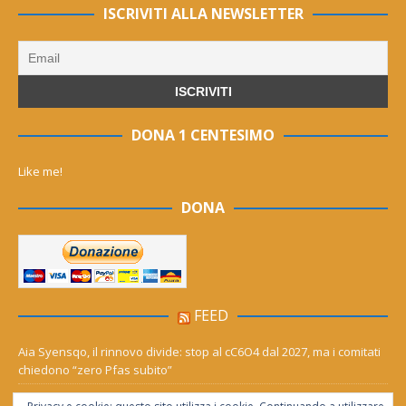
ISCRIVITI ALLA NEWSLETTER
DONA 1 CENTESIMO
Like me!
DONA
FEED
Aia Syensqo, il rinnovo divide: stop al cC6O4 dal 2027, ma i comitati
chiedono “zero Pfas subito”
Derthona ripescato in serie D: Grigi, Valenzana e Leoncelli ne