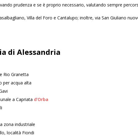
rvando prudenza e se è proprio necessario, valutando sempre percorsi 
Casalbagliano, Villa del Foro e Cantalupo; inoltre, via San Giuliano nu
ia di Alessandria
e Rio Granetta
ro per acqua alta
Gavi
munale a Capriata
d’Orba
li
 zona industriale
, località Fiondi