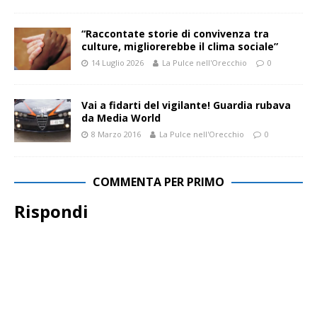
“Raccontate storie di convivenza tra
culture, migliorerebbe il clima sociale”
14 Luglio 2026
La Pulce nell'Orecchio
0
Vai a fidarti del vigilante! Guardia rubava
da Media World
8 Marzo 2016
La Pulce nell'Orecchio
0
COMMENTA PER PRIMO
Rispondi