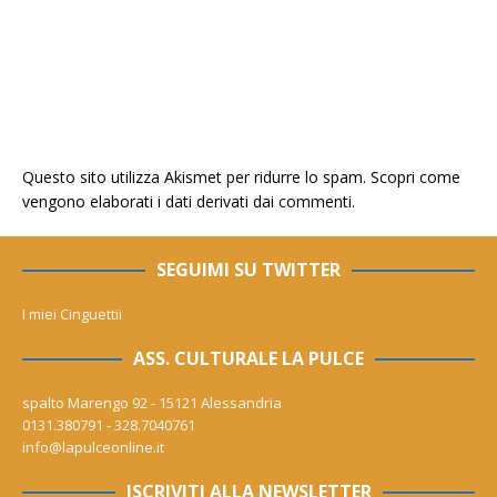
Questo sito utilizza Akismet per ridurre lo spam.
Scopri come
vengono elaborati i dati derivati dai commenti
.
SEGUIMI SU TWITTER
I miei Cinguettii
ASS. CULTURALE LA PULCE
spalto Marengo 92 - 15121 Alessandria
0131.380791 - 328.7040761
info@lapulceonline.it
ISCRIVITI ALLA NEWSLETTER