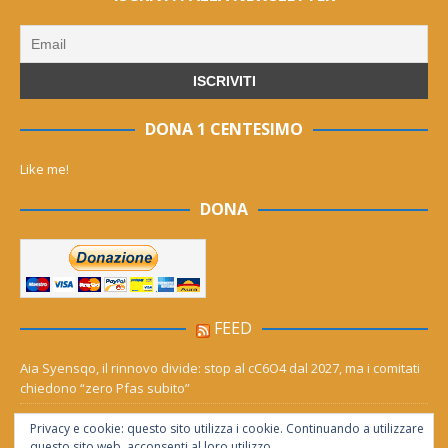
DONA 1 CENTESIMO
Like me!
DONA
FEED
Aia Syensqo, il rinnovo divide: stop al cC6O4 dal 2027, ma i comitati
chiedono “zero Pfas subito”
Derthona ripescato in serie D: Grigi, Valenzana e Leoncelli ne
Privacy e cookie: questo sito utilizza i cookie. Continuando a utilizzare
girone A
questo sito web, acconsenti al loro utilizzo.