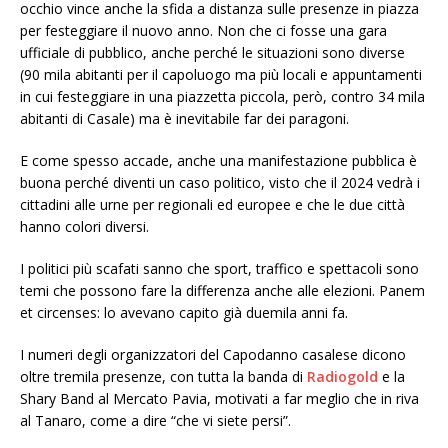
occhio vince anche la sfida a distanza sulle presenze in piazza
per festeggiare il nuovo anno. Non che ci fosse una gara
ufficiale di pubblico, anche perché le situazioni sono diverse
(90 mila abitanti per il capoluogo ma più locali e appuntamenti
in cui festeggiare in una piazzetta piccola, però, contro 34 mila
abitanti di Casale) ma è inevitabile far dei paragoni.
E come spesso accade, anche una manifestazione pubblica è
buona perché diventi un caso politico, visto che il 2024 vedrà i
cittadini alle urne per regionali ed europee e che le due città
hanno colori diversi.
I politici più scafati sanno che sport, traffico e spettacoli sono
temi che possono fare la differenza anche alle elezioni. Panem
et circenses: lo avevano capito già duemila anni fa.
I numeri degli organizzatori del Capodanno casalese dicono
oltre tremila presenze, con tutta la banda di
Radiogold
e la
Shary Band al Mercato Pavia, motivati a far meglio che in riva
al Tanaro, come a dire “che vi siete persi”.