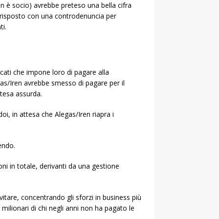
ren è socio) avrebbe preteso una bella cifra
a risposto con una controdenuncia per
ti.
icati che impone loro di pagare alla
legas/Iren avrebbe smesso di pagare per il
tesa assurda.
doi, in attesa che Alegas/Iren riapra i
endo.
i in totale, derivanti da una gestione
itare, concentrando gli sforzi in business più
i milionari di chi negli anni non ha pagato le