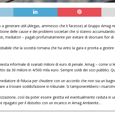
o a generare utili (Alegas, ammesso che li facesse) al Gruppo Amag r
estione delle cause e dei problemi societari che si stanno accumulando su
ti, mediatori – pagati profumatamente per evitare di sborsare fior di mil
babile che la società romana che ha vinto la gara e pronta a gestire 
hiesta informale di svariati milioni di euro di penale. Amag – come si 
to da 30 milioni in 4/500 mila euro. Sempre soldi dei soci pubblici. Qui
ediatore di fiducia per chiudere con un accordo che non sia un bagno
ciare a trovare soddisfazione in tribunale. Si tamponerebbero i risarcim
alizzazione, così da poter essere gestita ed eventualmente ceduta 
be ripagato per il disturbo con un incarico in Amag Ambiente…