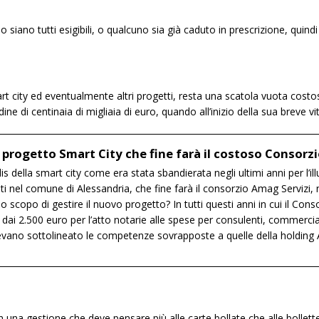
cio siano tutti esigibili, o qualcuno sia già caduto in prescrizione, quindi
rt city ed eventualmente altri progetti, resta una scatola vuota costos
dine di centinaia di migliaia di euro, quando all’inizio della sua breve v
l progetto Smart City che fine farà il costoso Consorz
s della smart city come era stata sbandierata negli ultimi anni per l’i
fiuti nel comune di Alessandria, che fine farà il consorzio Amag Serviz
 scopo di gestire il nuovo progetto? In tutti questi anni in cui il Con
dai 2.500 euro per l’atto notarie alle spese per consulenti, commercial
evano sottolineato le competenze sovrapposte a quelle della holdin
on una gestione che deve pensare più alle carte bollate che alle bollett