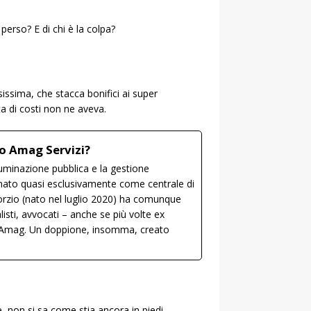
 perso? E di chi è la colpa?
issima, che stacca bonifici ai super
ita di costi non ne aveva.
io Amag Servizi?
lluminazione pubblica e la gestione
i, nato quasi esclusivamente come centrale di
sorzio (nato nel luglio 2020) ha comunque
isti, avvocati – anche se più volte ex
g Amag. Un doppione, insomma, creato
e, non si sa come stia ancora in piedi.