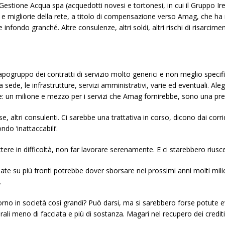
on Gestione Acqua spa (acquedotti novesi e tortonesi, in cui il Gruppo I
ti e migliorie della rete, a titolo di compensazione verso Amag, che h
infondo granché. Altre consulenze, altri soldi, altri rischi di risarcimen
apogruppo dei contratti di servizio molto generici e non meglio specif
a sede, le infrastrutture, servizi amministrativi, varie ed eventuali. A
: un milione e mezzo per i servizi che Amag fornirebbe, sono una pre
e, altri consulenti. Ci sarebbe una trattativa in corso, dicono dai corri
do ‘inattaccabili’.
tere in difficoltà, non far lavorare serenamente. E ci starebbero riusc
e su più fronti potrebbe dover sborsare nei prossimi anni molti milion
.
orno in società così grandi? Può darsi, ma si sarebbero forse potute ev
aterali meno di facciata e più di sostanza. Magari nel recupero dei credit