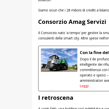
Siamo sicuri che i 28 milioni di crediti a bilan
Consorzio Amag Servizi
Il Consorzio nato ‘a tempo’ per gestire la sma
consulenti della smart city. Altre spese nell’or
Con la fine de
Dopo il de profundi
intelligente dei ri
committenza con lo
operato e speso – 
amministratori av
Leggi
I retroscena
A conti fatti, una holding così indebitata e c