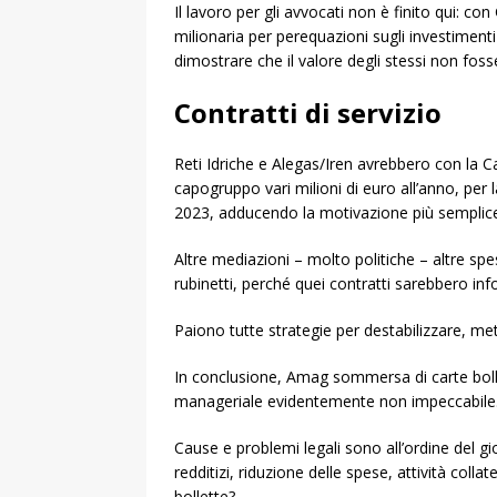
Il lavoro per gli avvocati non è finito qui: c
milionaria per perequazioni sugli investimen
dimostrare che il valore degli stessi non fosse 
Contratti di servizio
Reti Idriche e Alegas/Iren avrebbero con la C
capogruppo vari milioni di euro all’anno, per l
2023, adducendo la motivazione più semplice
Altre mediazioni – molto politiche – altre spes
rubinetti, perché quei contratti sarebbero infon
Paiono tutte strategie per destabilizzare, met
In conclusione, Amag sommersa di carte bollat
manageriale evidentemente non impeccabile
Cause e problemi legali sono all’ordine del gi
redditizi, riduzione delle spese, attività coll
bollette?