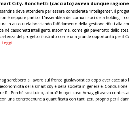
mart City. Ronchetti (cacciato) aveva dunque ragione
lessandria deve attendere per essere considerata “intelligente”. Il pro
 non è neppure partito. L’assemblea dei comuni soci della holding – 
ra in autotutela bocciando l’affidamento della gestione rifiuti alla co
luce né cassonetti intelligenti, insomma, come già paventato dallo ste
artenza del progetto illustrato come una grande opportunità per il Comu
o
Leggi
mag sarebbero al lavoro sul fronte giuslavoristico dopo aver cacciato 
ieconomicità della smart city e della società in generale. Conclusione
nare RI. Perché sostituirlo, allora? In ogni caso Amag gli aveva contesta
on una controdenuncia quantificata con tanti zeri, proprio per il dann