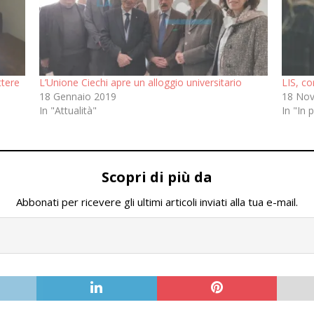
ttere
L’Unione Ciechi apre un alloggio universitario
LIS, co
18 Gennaio 2019
18 No
In "Attualità"
In "In 
Scopri di più da
Abbonati per ricevere gli ultimi articoli inviati alla tua e-mail.