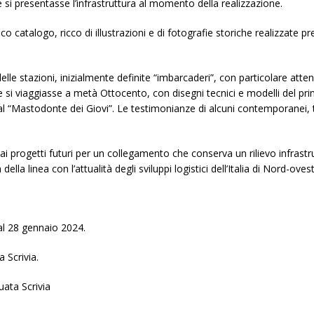
me si presentasse l’infrastruttura al momento della realizzazione.
catalogo, ricco di illustrazioni e di fotografie storiche realizzate p
delle stazioni, inizialmente definite “imbarcaderi”, con particolare attenz
i viaggiasse a metà Ottocento, con disegni tecnici e modelli del prim
 al “Mastodonte dei Giovi”. Le testimonianze di alcuni contemporanei,
mo ai progetti futuri per un collegamento che conserva un rilievo infras
ella linea con l’attualità degli sviluppi logistici dell’Italia di Nord-ovest
al 28 gennaio 2024.
 Scrivia.
uata Scrivia