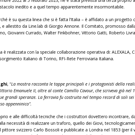
mbre 2022 al 5 febbraio 2023, ne è stata prevista una terza proprio a
 un ostacolo inedito e a quel tempo apparentemente insormontabile.
rché è su questa linea che si è fatta l’Italia – è affidato a un progetto
ia, e allestito da Line.lab di Giorgio Annone. Il Comitato, promosso da
o, Giovanni Currado, Walter Finkbohner, Vittorio Gatti, Roberto Livra
a è realizzata con la speciale collaborazione operativa di: ALEXALA, Ci
rgimento Italiano di Torino, RFI-Rete Ferroviaria Italiana.
aghi
, “
La mostra racconta le tappe principali e i protagonisti della real
ittorio Emanuele II, oltre al conte Camillo Cavour, che scriveva già nel 
e sue grandi speranze. La ferrovia fu costruita nel tempo record di soli s
rso appenninico”.
io e alle difficoltà tecniche che i costruttori dovettero incontrare, da
alla necessità di realizzare un traforo, quello dei Giovi, tecnologicam
dal pittore svizzero Carlo Bossoli e pubblicate a Londra nel 1853 (per il