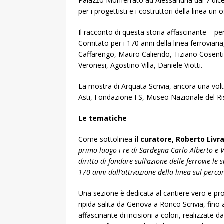
Palazzo Monferrato ad Alessandria dal 7 dice
per i progettisti e i costruttori della linea
Il racconto di questa storia affascinante – pe
Comitato per i 170 anni della linea ferroviar
Caffarengo, Mauro Caliendo, Tiziano Cosentin
Veronesi, Agostino Villa, Daniele Viotti.
La mostra di Arquata Scrivia, ancora una volt
Asti, Fondazione FS, Museo Nazionale del Riso
Le tematiche
Come sottolinea
il curatore, Roberto Livr
primo luogo i re di Sardegna Carlo Alberto e V
diritto di fondare sull’azione delle ferrovie l
170 anni dall’attivazione della linea sul perco
Una sezione è dedicata al cantiere vero e propr
ripida salita da Genova a Ronco Scrivia, fino 
affascinante di incisioni a colori, realizzate 