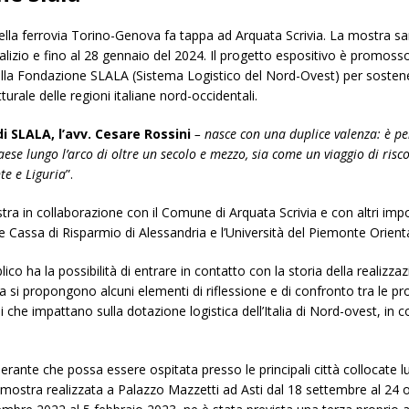
ella ferrovia Torino-Genova fa tappa ad Arquata Scrivia. La mostra sar
alizio e fino al 28 gennaio del 2024. Il progetto espositivo è promosso
ella Fondazione SLALA (Sistema Logistico del Nord-Ovest) per sostene
turale delle regioni italiane nord-occidentali.
di SLALA, l’avv. Cesare Rossini
– nasce con una duplice valenza: è pen
se lungo l’arco di oltre un secolo e mezzo, sia come un viaggio di riscop
te e Liguria
”.
n collaborazione con il Comune di Arquata Scrivia e con altri importa
 Cassa di Risparmio di Alessandria e l’Università del Piemonte Orienta
ico ha la possibilità di entrare in contatto con la storia della realizz
nea si propongono alcuni elementi di riflessione e di confronto tra l
i che impattano sulla dotazione logistica dell’Italia di Nord-ovest, in 
erante che possa essere ospitata presso le principali città collocate lun
a mostra realizzata a Palazzo Mazzetti ad Asti dal 18 settembre al 24