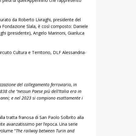
i piedi di quell’Appennino che rappresentò
 curato da Roberto Livraghi, presidente del
lla Fondazione Slala, è così composto: Daniele
ghi (presidente), Angelo Marinoni, Gianluca
rcuito Cultura e Territorio, DLF Alessandria-
izzazione del collegamento ferroviario, in
1838 che
“nessun Paese più dell’Italia era in
ei anni; e nel 2023 si compiono esattamente i
lla tratta franosa di San Paolo Solbrito alla
ente avanzatissimo per l’epoca. Una serie
 volume “
The railway between Turin and