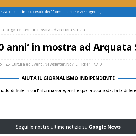
enz’acqua, il sindaco esplode: “Comunicazione vergognosa,
TTUALITÀ
aia lunga 170 anni’ in mostra ad Arquata Scrivia
zo mondo dietro al supermercato: ‘monnezza ovunque
0 anni’ in mostra ad Arquata 
us 2, Roggero (Lega): “Il Comune sapeva da novembre, non ci
o
Cultura ed Eventi
,
Newsletter
,
Novi L
,
Ticker
0
obus al Cristo: la Linea 2 trasloca in Corso Marx. Insorgono i
AIUTA IL GIORNALISMO INDIPENDENTE
accolta firme”
ATTUALITÀ
iodo difficile in cui l'informazione, anche quella scomoda, fa la diffe
asferimento da Torino al Pam di Alessandria: “Ci vogliono
UALITÀ
Segui le nostre ultime notizie su
Google News