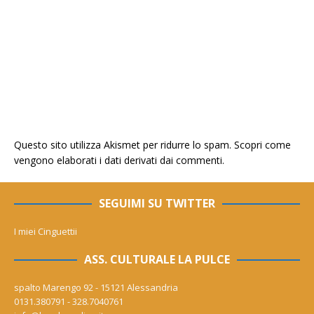
Questo sito utilizza Akismet per ridurre lo spam.
Scopri come
vengono elaborati i dati derivati dai commenti
.
SEGUIMI SU TWITTER
I miei Cinguettii
ASS. CULTURALE LA PULCE
spalto Marengo 92 - 15121 Alessandria
0131.380791 - 328.7040761