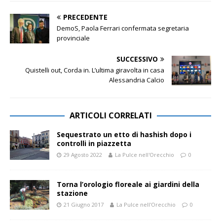
PRECEDENTE
DemoS, Paola Ferrari confermata segretaria
provinciale
SUCCESSIVO
Quistelli out, Corda in. L’ultima giravolta in casa
Alessandria Calcio
ARTICOLI CORRELATI
Sequestrato un etto di hashish dopo i
controlli in piazzetta
29 Agosto 2022
La Pulce nell'Orecchio
0
Torna l’orologio floreale ai giardini della
stazione
21 Giugno 2017
La Pulce nell'Orecchio
0