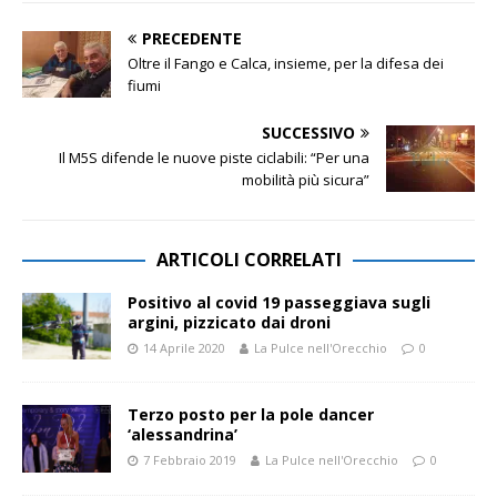
PRECEDENTE
Oltre il Fango e Calca, insieme, per la difesa dei
fiumi
SUCCESSIVO
Il M5S difende le nuove piste ciclabili: “Per una
mobilità più sicura”
ARTICOLI CORRELATI
Positivo al covid 19 passeggiava sugli
argini, pizzicato dai droni
14 Aprile 2020
La Pulce nell'Orecchio
0
Terzo posto per la pole dancer
‘alessandrina’
7 Febbraio 2019
La Pulce nell'Orecchio
0