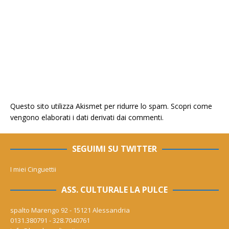
Questo sito utilizza Akismet per ridurre lo spam.
Scopri come
vengono elaborati i dati derivati dai commenti
.
SEGUIMI SU TWITTER
I miei Cinguettii
ASS. CULTURALE LA PULCE
spalto Marengo 92 - 15121 Alessandria
0131.380791 - 328.7040761