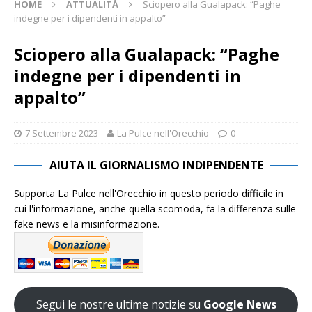
HOME
ATTUALITÀ
Sciopero alla Gualapack: “Paghe
indegne per i dipendenti in appalto”
Sciopero alla Gualapack: “Paghe
indegne per i dipendenti in
appalto”
7 Settembre 2023
La Pulce nell'Orecchio
0
AIUTA IL GIORNALISMO INDIPENDENTE
Supporta La Pulce nell'Orecchio in questo periodo difficile in
cui l'informazione, anche quella scomoda, fa la differenza sulle
fake news e la misinformazione.
Segui le nostre ultime notizie su
Google News