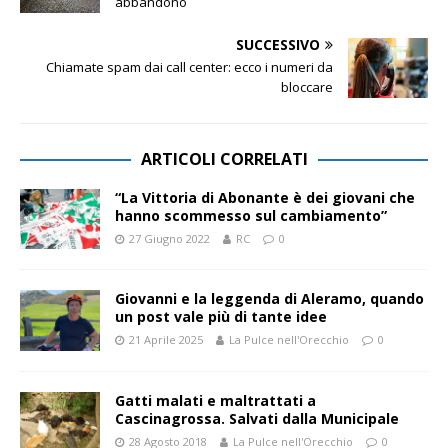
abbandono
SUCCESSIVO
Chiamate spam dai call center: ecco i numeri da
bloccare
ARTICOLI CORRELATI
“La Vittoria di Abonante è dei giovani che
hanno scommesso sul cambiamento”
27 Giugno 2022
RC
0
Giovanni e la leggenda di Aleramo, quando
un post vale più di tante idee
21 Aprile 2025
La Pulce nell'Orecchio
0
Gatti malati e maltrattati a
Cascinagrossa. Salvati dalla Municipale
28 Agosto 2018
La Pulce nell'Orecchio
0