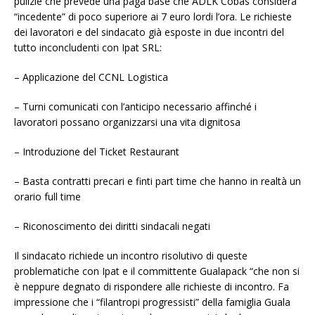
pulizie che prevede una paga base che ADLK Cobas considera
“incedente” di poco superiore ai 7 euro lordi l’ora. Le richieste
dei lavoratori e del sindacato già esposte in due incontri del
tutto inconcludenti con Ipat SRL:
– Applicazione del CCNL Logistica
– Turni comunicati con l’anticipo necessario affinché i
lavoratori possano organizzarsi una vita dignitosa
– Introduzione del Ticket Restaurant
– Basta contratti precari e finti part time che hanno in realtà un
orario full time
– Riconoscimento dei diritti sindacali negati
Il sindacato richiede un incontro risolutivo di queste
problematiche con Ipat e il committente Gualapack “che non si
è neppure degnato di rispondere alle richieste di incontro. Fa
impressione che i “filantropi progressisti” della famiglia Guala