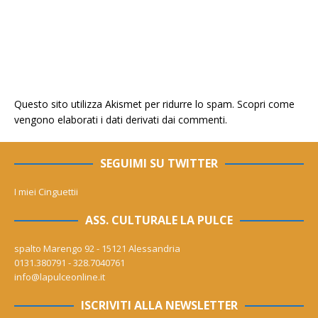
Questo sito utilizza Akismet per ridurre lo spam.
Scopri come
vengono elaborati i dati derivati dai commenti
.
SEGUIMI SU TWITTER
I miei Cinguettii
ASS. CULTURALE LA PULCE
spalto Marengo 92 - 15121 Alessandria
0131.380791 - 328.7040761
info@lapulceonline.it
ISCRIVITI ALLA NEWSLETTER