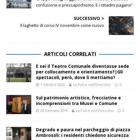
confusione e pressapochismo. E i cittadini pagano”
SUCCESSIVO
Il laghetto di corso IV novembre come nuovo
ARTICOLI CORRELATI
E sei il Teatro Comunale diventasse sede
per collocamento e orientamento?|Gli
spettacoli, però, dove li mettiamo?
1 Ottobre 2020
La Pulce nell'Orecchio
0
Sul patrimonio artistico, frecciatine e
incomprensioni tra Musei e Comune
28 Gennaio 2019
La Pulce nell'Orecchio
0
Degrado e paura nel parcheggio di piazza
Ambrosoli: i residenti chiedono sicurezza