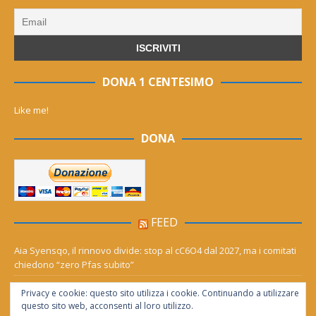
DONA 1 CENTESIMO
Like me!
DONA
FEED
Aia Syensqo, il rinnovo divide: stop al cC6O4 dal 2027, ma i comitati
chiedono “zero Pfas subito”
Derthona ripescato in serie D: Grigi, Valenzana e Leoncelli ne
Privacy e cookie: questo sito utilizza i cookie. Continuando a utilizzare
girone A
questo sito web, acconsenti al loro utilizzo.