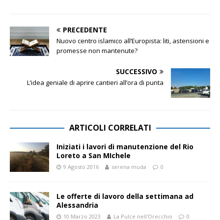
PRECEDENTE
Nuovo centro islamico all’Europista: liti, astensioni e
promesse non mantenute?
SUCCESSIVO
L’idea geniale di aprire cantieri all’ora di punta
ARTICOLI CORRELATI
Iniziati i lavori di manutenzione del Rio
Loreto a San MIchele
9 Agosto 2016
serena muda
0
Le offerte di lavoro della settimana ad
Alessandria
10 Marzo 2023
La Pulce nell'Orecchio
0