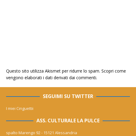
Questo sito utilizza Akismet per ridurre lo spam.
Scopri come
vengono elaborati i dati derivati dai commenti
.
SEGUIMI SU TWITTER
I miei Cinguettii
ASS. CULTURALE LA PULCE
spalto Marengo 92 - 15121 Alessandria