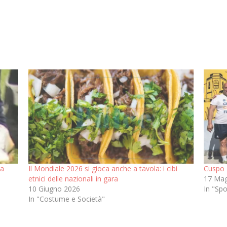
ma
Il Mondiale 2026 si gioca anche a tavola: i cibi
Cuspo R
etnici delle nazionali in gara
17 Mag
10 Giugno 2026
In "Spo
In "Costume e Società"