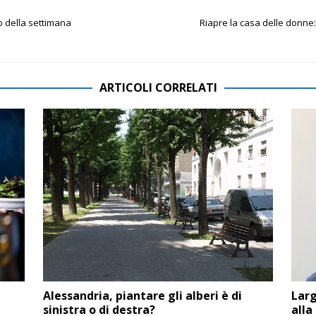
ro della settimana
Riapre la casa delle donne
ARTICOLI CORRELATI
Alessandria, piantare gli alberi è di
Larg
sinistra o di destra?
alla