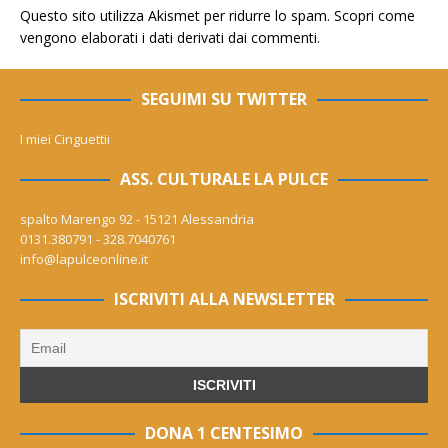
Questo sito utilizza Akismet per ridurre lo spam.
Scopri come
vengono elaborati i dati derivati dai commenti
.
SEGUIMI SU TWITTER
I miei Cinguettii
ASS. CULTURALE LA PULCE
spalto Marengo 92 - 15121 Alessandria
0131.380791 - 328.7040761
info@lapulceonline.it
ISCRIVITI ALLA NEWSLETTER
DONA 1 CENTESIMO