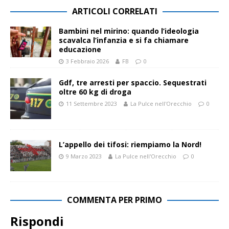
ARTICOLI CORRELATI
Bambini nel mirino: quando l’ideologia
scavalca l’infanzia e si fa chiamare
educazione
3 Febbraio 2026
FB
0
Gdf, tre arresti per spaccio. Sequestrati
oltre 60 kg di droga
11 Settembre 2023
La Pulce nell'Orecchio
0
L’appello dei tifosi: riempiamo la Nord!
9 Marzo 2023
La Pulce nell'Orecchio
0
COMMENTA PER PRIMO
Rispondi