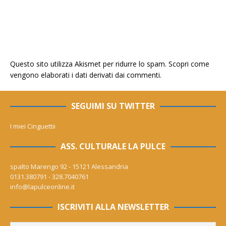
Questo sito utilizza Akismet per ridurre lo spam.
Scopri come
vengono elaborati i dati derivati dai commenti
.
SEGUIMI SU TWITTER
I miei Cinguettii
ASS. CULTURALE LA PULCE
spalto Marengo 92 - 15121 Alessandria
0131.380791 - 328.7040761
info@lapulceonline.it
ISCRIVITI ALLA NEWSLETTER