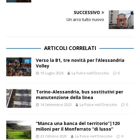
SUCCESSIVO
Un arco tutto nuovo
ARTICOLI CORRELATI
Verso la B1, tre novità per l’Alessandria
Volley
19 Luglio 2026
La Pulce nell'Orecchio
0
Torino-Alessandria, bus sostitutivi per
manutenzione della linea
14 Settembre 2023
La Pulce nell'Orecchio
0
“Manca una banca del territorio”|120
milioni per il Monferrato “di lusso”
23 Ottobre 2020
La Pulce nell'Orecchio
0