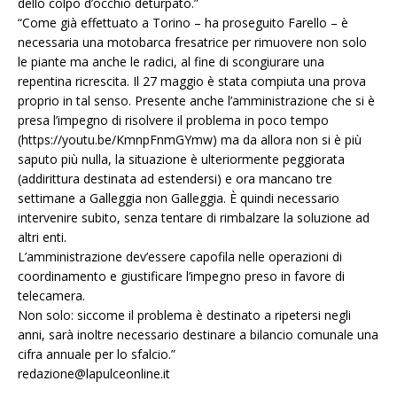
dello colpo d’occhio deturpato.”
“Come già effettuato a Torino – ha proseguito Farello – è
necessaria una motobarca fresatrice per rimuovere non solo
le piante ma anche le radici, al fine di scongiurare una
repentina ricrescita. Il 27 maggio è stata compiuta una prova
proprio in tal senso. Presente anche l’amministrazione che si è
presa l’impegno di risolvere il problema in poco tempo
(https://youtu.be/KmnpFnmGYmw) ma da allora non si è più
saputo più nulla, la situazione è ulteriormente peggiorata
(addirittura destinata ad estendersi) e ora mancano tre
settimane a Galleggia non Galleggia. È quindi necessario
intervenire subito, senza tentare di rimbalzare la soluzione ad
altri enti.
L’amministrazione dev’essere capofila nelle operazioni di
coordinamento e giustificare l’impegno preso in favore di
telecamera.
Non solo: siccome il problema è destinato a ripetersi negli
anni, sarà inoltre necessario destinare a bilancio comunale una
cifra annuale per lo sfalcio.”
redazione@lapulceonline.it