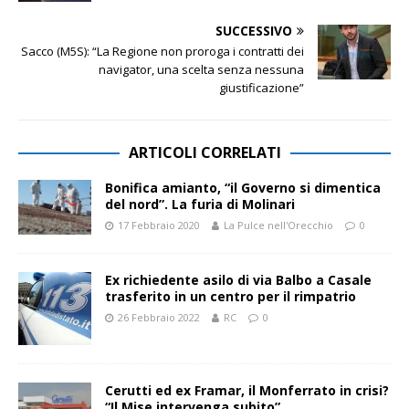
SUCCESSIVO
Sacco (M5S): “La Regione non proroga i contratti dei
navigator, una scelta senza nessuna
giustificazione”
ARTICOLI CORRELATI
Bonifica amianto, “il Governo si dimentica
del nord”. La furia di Molinari
17 Febbraio 2020
La Pulce nell'Orecchio
0
Ex richiedente asilo di via Balbo a Casale
trasferito in un centro per il rimpatrio
26 Febbraio 2022
RC
0
Cerutti ed ex Framar, il Monferrato in crisi?
“Il Mise intervenga subito”