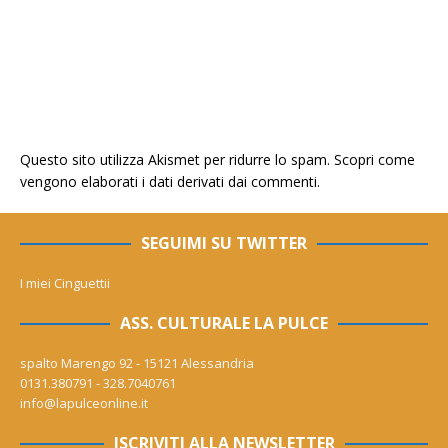
Questo sito utilizza Akismet per ridurre lo spam.
Scopri come
vengono elaborati i dati derivati dai commenti
.
SEGUIMI SU TWITTER
I miei Cinguettii
ASS. CULTURALE LA PULCE
spalto Marengo 92 - 15121 Alessandria
0131.380791 - 328.7040761
info@lapulceonline.it
ISCRIVITI ALLA NEWSLETTER