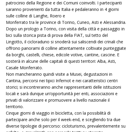
patrocinio della Regione e dei Comuni coinvolti. I partecipanti
saranno provenienti da tutta Italia e pedaleranno in 4 giorni
sulle colline di Langhe, Roero e
Monferrato tra le province di Torino, Cuneo, Asti e Alessandria.
Dopo un prologo a Torino, con visita della città e passaggio in
bici sulla storica pista di prova della FIAT, sul tetto del
Lingotto, il cicloraduno si snoderà sui saliscendi dei crinali che
offrono panorami di colline attentamente coltivate punteggiate
da borghi, castelli, chiese, edicole votive, cantine, cascine. E
sosterà in alcune delle capitali di questi territori: Alba, Asti,
Casale Monferrato.
Non mancheranno quindi visite a Musei, degustazioni in
Cantina, percorsi nei tipici Infernot e nei caratteristici centri
storici; si incontreranno anche rappresentanti delle istituzioni
locali e sarà dunque un’opportunità per enti, associazioni e
privati di valorizzare e promuovere a livello nazionale il
territorio.
Cinque giorni di viaggio in bicicletta, con la possibilità di
partecipare anche solo per il week-end, e scegliendo tra due
diverse tipologie di percorso: cicloturismo, prevalentemente su