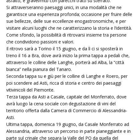
asfalto, e gravel/mtb con parecchi tratti su sterrato.
Si attraverseranno paesaggi unici, in una modalità che ne
garantisce una esperienza profonda; occasione per fruire delle
sue bellezze, delle sue eccellenze enogastronomiche, e per
visitare alcuni luoghi che ne caratterizzano la storia e l’identità.
Come sfondo, la possibilità di ritrovarsi insieme tra persone
che condividono passioni e valori.
Il ritrovo sarà a Torino il 15 giugno, e da lì ci si sposterà in
treno il 16 a Bra, dove avrà inizio la prima tappa a pedali che,
attraverso le colline delle Langhe, porterà ad Alba, la “città
bianca” nella pianura del Tanaro.
Seconda tappa su e giù per le colline di Langhe e Roero, per
poi scendere ad Asti, ricca di storia e centro dei paesaggi
vitivinicoli del Piemonte.
Terza tappa da Asti a Casale, capitale del Monferrato, dove
avrà luogo la cena sociale con degustazione di vini del
territorio offerta dalla Camera di Commercio di Alessandria-
Asti.
Ultima tappa, domenica 19 giugno, da Casale Monferrato ad
Alessandria, attraverso un percorso in parte pianeggiante e in
parte sul crinale che separa la Valle del PO da quella del