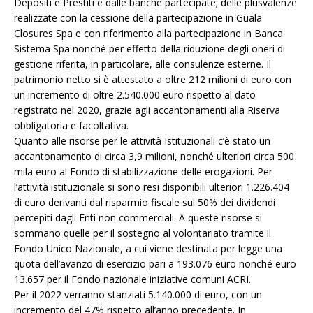
Depositi e Prestiti e dalle banche partecipate; delle plusvalenze
realizzate con la cessione della partecipazione in Guala
Closures Spa e con riferimento alla partecipazione in Banca
Sistema Spa nonché per effetto della riduzione degli oneri di
gestione riferita, in particolare, alle consulenze esterne. Il
patrimonio netto si è attestato a oltre 212 milioni di euro con
un incremento di oltre 2.540.000 euro rispetto al dato
registrato nel 2020, grazie agli accantonamenti alla Riserva
obbligatoria e facoltativa.
Quanto alle risorse per le attività Istituzionali c’è stato un
accantonamento di circa 3,9 milioni, nonché ulteriori circa 500
mila euro al Fondo di stabilizzazione delle erogazioni. Per
l’attività istituzionale si sono resi disponibili ulteriori 1.226.404
di euro derivanti dal risparmio fiscale sul 50% dei dividendi
percepiti dagli Enti non commerciali. A queste risorse si
sommano quelle per il sostegno al volontariato tramite il
Fondo Unico Nazionale, a cui viene destinata per legge una
quota dell’avanzo di esercizio pari a 193.076 euro nonché euro
13.657 per il Fondo nazionale iniziative comuni ACRI.
Per il 2022 verranno stanziati 5.140.000 di euro, con un
incremento del 47% rispetto all’anno precedente. In