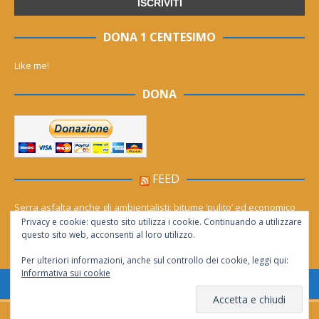
DONA 1 CENTESIMO
Like me!
DONA
FEED
Serra asfalta anche gli ambientalisti: bitume ‘pulito’ ed economico
Privacy e cookie: questo sito utilizza i cookie. Continuando a utilizzare
Le migliori agenzie Meta Ads in Italia nel 2026
questo sito web, acconsenti al loro utilizzo.
Per ulteriori informazioni, anche sul controllo dei cookie, leggi qui:
Informativa sui cookie
Consentita la riproduzione solo se citata la fonte