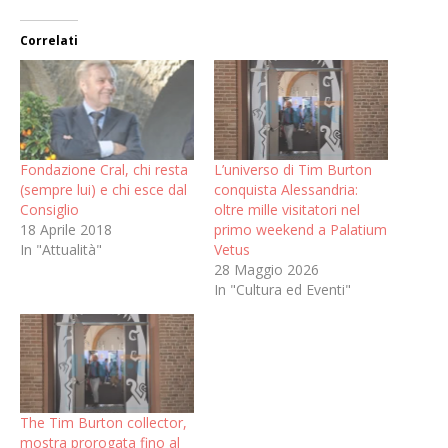
Correlati
Fondazione Cral, chi resta
L’universo di Tim Burton
(sempre lui) e chi esce dal
conquista Alessandria:
Consiglio
oltre mille visitatori nel
18 Aprile 2018
primo weekend a Palatium
In "Attualità"
Vetus
28 Maggio 2026
In "Cultura ed Eventi"
The Tim Burton collector,
mostra prorogata fino al