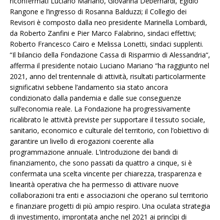
riconfermati Luciano Mariano, Giovanna Debernardi, Egidio
Rangone e l’ingresso di Rosanna Balduzzi; il Collegio dei
Revisori è composto dalla neo presidente Marinella Lombardi,
da Roberto Zanfini e Pier Marco Falabrino, sindaci effettivi;
Roberto Francesco Cairo e Melissa Lonetti, sindaci supplenti.
“Il bilancio della Fondazione Cassa di Risparmio di Alessandria“,
afferma il presidente notaio Luciano Mariano “ha raggiunto nel
2021, anno del trentennale di attività, risultati particolarmente
significativi sebbene l’andamento sia stato ancora
condizionato dalla pandemia e dalle sue conseguenze
sull’economia reale. La Fondazione ha progressivamente
ricalibrato le attività previste per supportare il tessuto sociale,
sanitario, economico e culturale del territorio, con l’obiettivo di
garantire un livello di erogazioni coerente alla
programmazione annuale. L’introduzione dei bandi di
finanziamento, che sono passati da quattro a cinque, si è
confermata una scelta vincente per chiarezza, trasparenza e
linearità operativa che ha permesso di attivare nuove
collaborazioni tra enti e associazioni che operano sul territorio
e finanziare progetti di più ampio respiro. Una oculata strategia
di investimento, improntata anche nel 2021 ai princìpi di