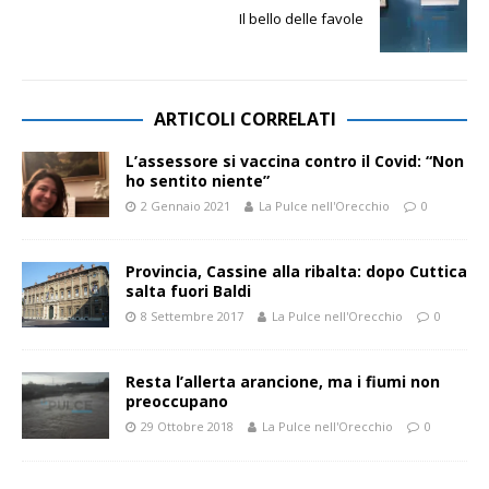
Il bello delle favole
ARTICOLI CORRELATI
L’assessore si vaccina contro il Covid: “Non
ho sentito niente”
2 Gennaio 2021
La Pulce nell'Orecchio
0
Provincia, Cassine alla ribalta: dopo Cuttica
salta fuori Baldi
8 Settembre 2017
La Pulce nell'Orecchio
0
Resta l’allerta arancione, ma i fiumi non
preoccupano
29 Ottobre 2018
La Pulce nell'Orecchio
0