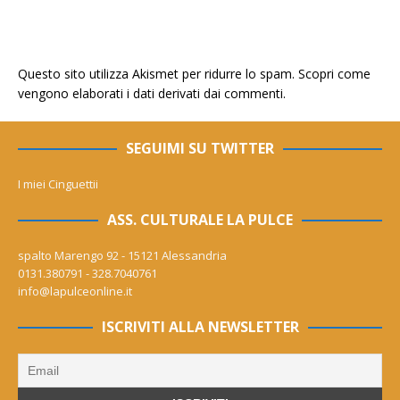
Questo sito utilizza Akismet per ridurre lo spam.
Scopri come
vengono elaborati i dati derivati dai commenti
.
SEGUIMI SU TWITTER
I miei Cinguettii
ASS. CULTURALE LA PULCE
spalto Marengo 92 - 15121 Alessandria
0131.380791 - 328.7040761
info@lapulceonline.it
ISCRIVITI ALLA NEWSLETTER