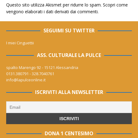
Questo sito utilizza Akismet per ridurre lo spam.
Scopri come
vengono elaborati i dati derivati dai commenti
.
SEGUIMI SU TWITTER
I miei Cinguettii
ASS. CULTURALE LA PULCE
spalto Marengo 92 - 15121 Alessandria
0131.380791 - 328.7040761
info@lapulceonline.it
ISCRIVITI ALLA NEWSLETTER
DONA 1 CENTESIMO