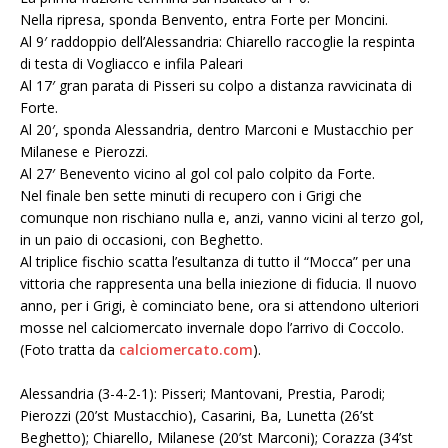
Nella ripresa, sponda Benvento, entra Forte per Moncini.
Al 9′ raddoppio dell’Alessandria: Chiarello raccoglie la respinta
di testa di Vogliacco e infila Paleari
Al 17′ gran parata di Pisseri su colpo a distanza ravvicinata di
Forte.
Al 20′, sponda Alessandria, dentro Marconi e Mustacchio per
Milanese e Pierozzi.
Al 27′ Benevento vicino al gol col palo colpito da Forte.
Nel finale ben sette minuti di recupero con i Grigi che
comunque non rischiano nulla e, anzi, vanno vicini al terzo gol,
in un paio di occasioni, con Beghetto.
Al triplice fischio scatta l’esultanza di tutto il “Mocca” per una
vittoria che rappresenta una bella iniezione di fiducia. Il nuovo
anno, per i Grigi, è cominciato bene, ora si attendono ulteriori
mosse nel calciomercato invernale dopo l’arrivo di Coccolo.
(Foto tratta da
calciomercato.com
).
Alessandria (3-4-2-1): Pisseri; Mantovani, Prestia, Parodi;
Pierozzi (20’st Mustacchio), Casarini, Ba, Lunetta (26’st
Beghetto); Chiarello, Milanese (20’st Marconi); Corazza (34’st