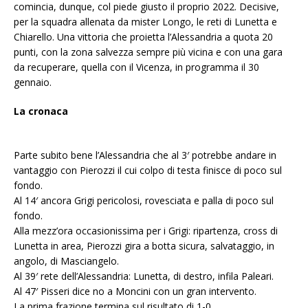
comincia, dunque, col piede giusto il proprio 2022. Decisive,
per la squadra allenata da mister Longo, le reti di Lunetta e
Chiarello. Una vittoria che proietta l’Alessandria a quota 20
punti, con la zona salvezza sempre più vicina e con una gara
da recuperare, quella con il Vicenza, in programma il 30
gennaio.
La cronaca
Parte subito bene l’Alessandria che al 3′ potrebbe andare in
vantaggio con Pierozzi il cui colpo di testa finisce di poco sul
fondo.
Al 14′ ancora Grigi pericolosi, rovesciata e palla di poco sul
fondo.
Alla mezz’ora occasionissima per i Grigi: ripartenza, cross di
Lunetta in area, Pierozzi gira a botta sicura, salvataggio, in
angolo, di Masciangelo.
Al 39′ rete dell’Alessandria: Lunetta, di destro, infila Paleari.
Al 47′ Pisseri dice no a Moncini con un gran intervento.
La prima frazione termina sul risultato di 1-0.