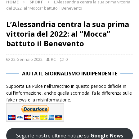
HOME
SPORT
L’Alessandria centra la sua prima vittoria
del 2022: al “Mocca” battuto il Benevento
L’Alessandria centra la sua prima
vittoria del 2022: al “Mocca”
battuto il Benevento
22 Gennaio 2022
RC
0
AIUTA IL GIORNALISMO INDIPENDENTE
Supporta La Pulce nell'Orecchio in questo periodo difficile in
cui l'informazione, anche quella scomoda, fa la differenza sulle
fake news e la misinformazione.
Segui le nostre ultime notizie su
Google News