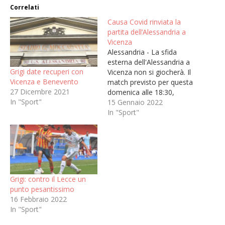
Correlati
Causa Covid rinviata la
partita dell’Alessandria a
Vicenza
Alessandria - La sfida
esterna dell'Alessandria a
Grigi date recuperi con
Vicenza non si giocherà. Il
Vicenza e Benevento
match previsto per questa
27 Dicembre 2021
domenica alle 18:30,
In "Sport"
valido per la 19° giornata
15 Gennaio 2022
della serie B, è stato
In "Sport"
rinviato per Covid a data
da destinarsi per le tante
positività emerse nel
gruppo squadra veneto,
10 giocatori e 2
componenti…
Grigi: contro il Lecce un
punto pesantissimo
16 Febbraio 2022
In "Sport"