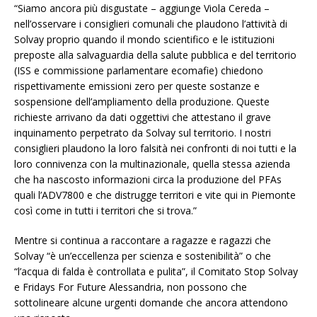
“Siamo ancora più disgustate – aggiunge Viola Cereda –
nell’osservare i consiglieri comunali che plaudono l’attività di
Solvay proprio quando il mondo scientifico e le istituzioni
preposte alla salvaguardia della salute pubblica e del territorio
(ISS e commissione parlamentare ecomafie) chiedono
rispettivamente emissioni zero per queste sostanze e
sospensione dell’ampliamento della produzione. Queste
richieste arrivano da dati oggettivi che attestano il grave
inquinamento perpetrato da Solvay sul territorio. I nostri
consiglieri plaudono la loro falsità nei confronti di noi tutti e la
loro connivenza con la multinazionale, quella stessa azienda
che ha nascosto informazioni circa la produzione del PFAs
quali l’ADV7800 e che distrugge territori e vite qui in Piemonte
così come in tutti i territori che si trova.”
Mentre si continua a raccontare a ragazze e ragazzi che
Solvay “è un’eccellenza per scienza e sostenibilità” o che
“l’acqua di falda è controllata e pulita”, il Comitato Stop Solvay
e Fridays For Future Alessandria, non possono che
sottolineare alcune urgenti domande che ancora attendono