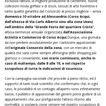
esclusiva fattura, la migliore produzione di cachemire, nuove
collezioni moda griffate e di stock, tessuti di arte fiorentina e
tanta qualità garantita dal Consorzio al prezzo migliore – arriva
domenica 10 ottobre
ad Alessandria (Corso Acqui,
dall’altezza di Via Carlo Alberto sino alla zona Unes)
nell’ambito della “Grande Festa del quartiere Cristo”
,
attesa kermesse annuale organizzata
dall’Associazione
Attività e Commercio di Corso Acqui
.Dunque, una giornata
da non perdere assolutamente per i tantissimi appassionati
dell’
originale Consorzio della zona
, con un mercato di
qualità che sarà come sempre all’insegna dello shopping più
glamour e conveniente,
con orario continuato, anche in
caso di maltempo
,
dalle 8 alle 19,
e
nel
rispetto
scrupoloso di tutte le indicazioni di sicurezza
.
Con la campagna vaccinale che procede a pieno ritmo, ed il
supporto di tanti studi scientifici che confermano che, in ogni
caso, le possibilità di un contagio all’aperto sono infinitamente
basse, il pubblico di appassionati del genere potrà godere di un
appuntamento che, pur prefigurando l’atteso ritorno alla
normalità, si svolgerà come sempre nel rispetto scrupoloso di