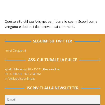
Questo sito utilizza Akismet per ridurre lo spam.
Scopri come
vengono elaborati i dati derivati dai commenti
.
SEGUIMI SU TWITTER
I miei Cinguettii
ASS. CULTURALE LA PULCE
spalto Marengo 92 - 15121 Alessandria
0131.380791 - 328.7040761
info@lapulceonline.it
ISCRIVITI ALLA NEWSLETTER