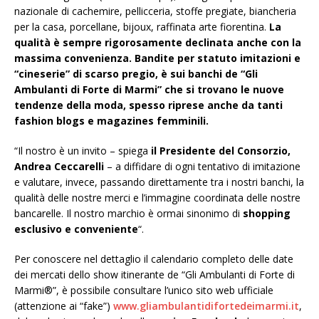
nazionale di cachemire, pellicceria, stoffe pregiate, biancheria
per la casa, porcellane, bijoux, raffinata arte fiorentina.
La
qualità è sempre rigorosamente declinata anche con la
massima convenienza. Bandite per statuto imitazioni e
“cineserie” di scarso pregio, è sui banchi de “Gli
Ambulanti di Forte di Marmi” che si trovano le nuove
tendenze della moda, spesso riprese anche da tanti
fashion blogs e magazines femminili.
“Il nostro è un invito – spiega
il Presidente del Consorzio,
Andrea Ceccarelli
– a diffidare di ogni tentativo di imitazione
e valutare, invece, passando direttamente tra i nostri banchi, la
qualità delle nostre merci e l’immagine coordinata delle nostre
bancarelle. Il nostro marchio è ormai sinonimo di
shopping
esclusivo e conveniente
“.
Per conoscere nel dettaglio il calendario completo delle date
dei mercati dello show itinerante de “Gli Ambulanti di Forte di
Marmi®”, è possibile consultare l’unico sito web ufficiale
(attenzione ai “fake”)
www.gliambulantidifortedeimarmi.it
,