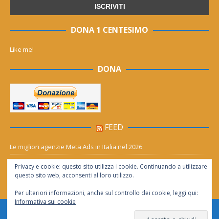
DONA 1 CENTESIMO
Like me!
DONA
FEED
Le migliori agenzie Meta Ads in Italia nel 2026
Aia Syensqo, il rinnovo divide: stop al cC6O4 dal 2027, ma i comitati
Privacy e cookie: questo sito utilizza i cookie. Continuando a utilizzare
chiedono “zero Pfas subito”
questo sito web, acconsenti al loro utilizzo.
Per ulteriori informazioni, anche sul controllo dei cookie, leggi qui:
Informativa sui cookie