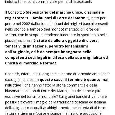
indotto turistico e commerciale per le città ospitanti.
Il Consorzio (
depositario del
marchio unico, originale e
registrato “Gli Ambulanti di Forte dei Marmi”
), nato per
primo nel 2002 dall’unione di alcuni dei migliori banchi presenti
nello storico e famoso (nel mondo) mercato di Forte dei
Marmi, con lo scopo di renderne itinerante lo spettacolo nelle
piazze nazionali,
è stato da allora oggetto di diversi
tentativi di imitazione, peraltro lontanissimi
dall’originale, ed è da sempre impegnato nelle
competenti sedi legali in difesa della sua
originalità ed
unicità di marchio e format
.
Cosa c’è, infatti, di più originale di decine di “aziende ambulanti”
d.o.c.g. (anche se,
in questo caso, il termine è quanto mai
riduttivo
), che hanno fatto la storia commerciale della
blasonata location di Forte dei Marmi, una delle mete più
esclusive del turismo mondiale? Sui grandi banchi di vendita è
possibile trovare il meglio della tradizione toscana ed italiana
dell’artigianato di qualità: abbigliamento, pelletteria di altissima
fattura artigianale (borse e scarpe), la migliore produzione