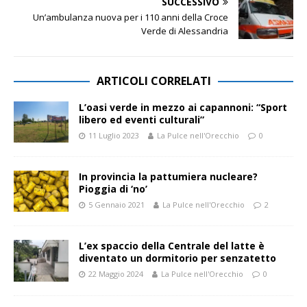
SUCCESSIVO
Un’ambulanza nuova per i 110 anni della Croce
Verde di Alessandria
ARTICOLI CORRELATI
L’oasi verde in mezzo ai capannoni: “Sport
libero ed eventi culturali”
11 Luglio 2023
La Pulce nell'Orecchio
0
In provincia la pattumiera nucleare?
Pioggia di ‘no’
5 Gennaio 2021
La Pulce nell'Orecchio
2
L’ex spaccio della Centrale del latte è
diventato un dormitorio per senzatetto
22 Maggio 2024
La Pulce nell'Orecchio
0