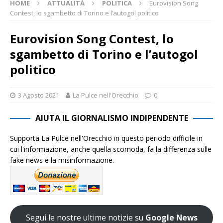
HOME
ATTUALITÀ
POLITICA
Eurovision Song
Contest, lo sgambetto di Torino e l’autogol politico
Eurovision Song Contest, lo
sgambetto di Torino e l’autogol
politico
3 Agosto 2021
La Pulce nell'Orecchio
0
AIUTA IL GIORNALISMO INDIPENDENTE
Supporta La Pulce nell'Orecchio in questo periodo difficile in
cui l'informazione, anche quella scomoda, fa la differenza sulle
fake news e la misinformazione.
Segui le nostre ultime notizie su
Google News