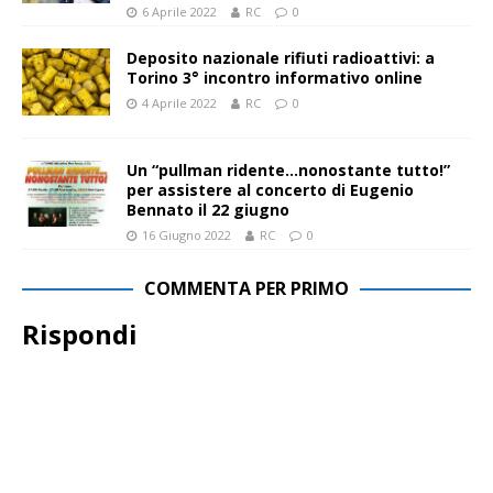
6 Aprile 2022
RC
0
Deposito nazionale rifiuti radioattivi: a
Torino 3° incontro informativo online
4 Aprile 2022
RC
0
Un “pullman ridente…nonostante tutto!”
per assistere al concerto di Eugenio
Bennato il 22 giugno
16 Giugno 2022
RC
0
COMMENTA PER PRIMO
Rispondi