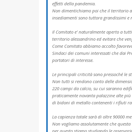
effetti della pandemia.
Non dimentichiamo poi che il territorio a
insediamenti sono tuttora grandissimi e n
Il Comitato e’ naturalmente aperto a tutt
territorio alessandrino ed evitare che veng
Come Comitato abbiamo accolto favorevolme
Sindaci dei comuni interessati che dai Pre
portatori di interesse.
Le principali criticità sono pressoché le
Non tutti si rendono conto delle dimensio
220 campi da calcio, su cui saranno edifi
praticamente novanta palazzine alte più d
di bidoni di metallo contenenti i rifiuti rad
La capienza totale sarà di oltre 90000 metr
Non vogliamo assolutamente che questa enor
per questo stiamo studiando le osservazi