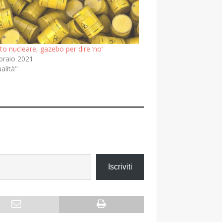
o nucleare, gazebo per dire ‘no’
braio 2021
ualità"
Iscriviti