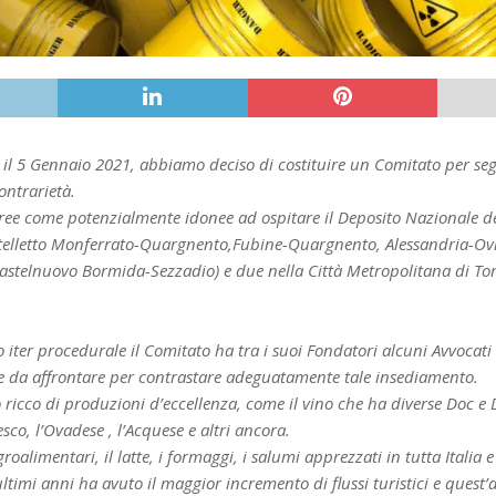
 il 5 Gennaio 2021, abbiamo deciso di costituire un Comitato per segu
contrarietà.
ree come potenzialmente idonee ad ospitare il Deposito Nazionale dei R
astelletto Monferrato-Quargnento,Fubine-Quargnento, Alessandria-Ov
astelnuovo Bormida-Sezzadio) e due nella Città Metropolitana di To
so iter procedurale il Comitato ha tra i suoi Fondatori alcuni Avvoca
rie da affrontare per contrastare adeguatamente tale insediamento.
 ricco di produzioni d’eccellenza, come il vino che ha diverse Doc e Do
co, l’Ovadese , l’Acquese e altri ancora.
roalimentari, il latte, i formaggi, i salumi apprezzati in tutta Italia 
ultimi anni ha avuto il maggior incremento di flussi turistici e quest