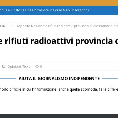
obus al Cristo: la Linea 2 trasloca in Corso Marx. Insorgono i
accolta firme”
ATTUALITÀ
IONI
Deposito Nazionale rifiuti radioattivi provincia di Alessandria: “
asferimento da Torino al Pam di Alessandria: “Ci vogliono
UALITÀ
rifiuti radioattivi provincia 
enz’acqua, il sindaco esplode: “Comunicazione vergognosa,
TTUALITÀ
zo mondo dietro al supermercato: ‘monnezza ovunque
Opinioni
,
Ticker
0
AIUTA IL GIORNALISMO INDIPENDENTE
us 2, Roggero (Lega): “Il Comune sapeva da novembre, non ci
iodo difficile in cui l'informazione, anche quella scomoda, fa la diffe