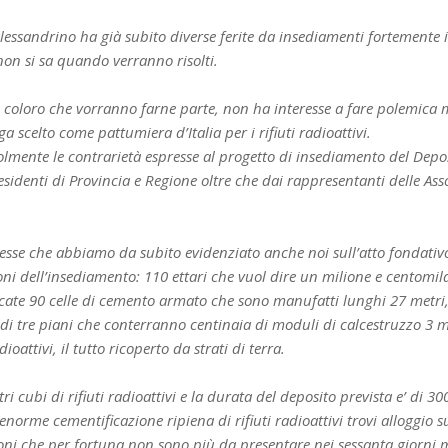
lessandrino ha già subito diverse ferite da insediamenti fortemente 
on si sa quando verranno risolti.
i coloro che vorranno farne parte, non ha interesse a fare polemica 
a scelto come pattumiera d’Italia per i rifiuti radioattivi.
nte le contrarietà espresse al progetto di insediamento del Deposito
sidenti di Provincia e Regione oltre che dai rappresentanti delle Assoc
 stesse che abbiamo da subito evidenziato anche noi sull’atto fondativ
ni dell’insediamento: 110 ettari che vuol dire un milione e centomila
cate 90 celle di cemento armato che sono manufatti lunghi 27 metri, l
i tre piani che conterranno centinaia di moduli di calcestruzzo 3 met
ioattivi, il tutto ricoperto da strati di terra.
i cubi di rifiuti radioattivi e la durata del deposito prevista e’ di 30
me cementificazione ripiena di rifiuti radioattivi trovi alloggio sul
oni che per fortuna non sono più da presentare nei sessanta giorni m