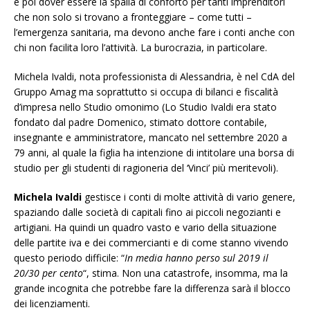
e poi dover essere la spalla di conforto per tanti imprenditori
che non solo si trovano a fronteggiare – come tutti –
l’emergenza sanitaria, ma devono anche fare i conti anche con
chi non facilita loro l’attività. La burocrazia, in particolare.
Michela Ivaldi, nota professionista di Alessandria, è nel CdA del
Gruppo Amag ma soprattutto si occupa di bilanci e fiscalità
d’impresa nello Studio omonimo (Lo Studio Ivaldi era stato
fondato dal padre Domenico, stimato dottore contabile,
insegnante e amministratore, mancato nel settembre 2020 a
79 anni, al quale la figlia ha intenzione di intitolare una borsa di
studio per gli studenti di ragioneria del ‘Vinci’ più meritevoli).
Michela Ivaldi
gestisce i conti di molte attività di vario genere,
spaziando dalle società di capitali fino ai piccoli negozianti e
artigiani. Ha quindi un quadro vasto e vario della situazione
delle partite iva e dei commercianti e di come stanno vivendo
questo periodo difficile: “
In media hanno perso sul 2019 il
20/30 per cento
“, stima. Non una catastrofe, insomma, ma la
grande incognita che potrebbe fare la differenza sarà il blocco
dei licenziamenti.