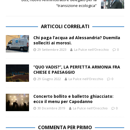
“transizione ecologica”
ARTICOLI CORRELATI
Chi paga l’acqua ad Alessandria? Duemila
solleciti ai morosi.
29 Settembre 2023
La Pulce nell'Orecchio
0
“QUO VADIS?”, LA PERFETTA ARMONIA FRA
CHIESE E PAESAGGIO
29 Giugno 2022
La Pulce nell'Orecchio
0
Concerto bollito e balletto ghiacciato:
ecco il menu per Capodanno
30 Dicembre 2019
La Pulce nell'Orecchio
0
COMMENTA PER PRIMO