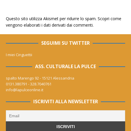
Questo sito utilizza Akismet per ridurre lo spam.
Scopri come
vengono elaborati i dati derivati dai commenti
.
SEGUIMI SU TWITTER
I miei Cinguettii
ASS. CULTURALE LA PULCE
spalto Marengo 92 - 15121 Alessandria
0131.380791 - 328.7040761
info@lapulceonline.it
ISCRIVITI ALLA NEWSLETTER