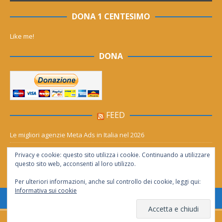
DONA 1 CENTESIMO
Like me!
DONA
FEED
Le migliori agenzie Meta Ads in Italia nel 2026
Aia Syensqo, il rinnovo divide: stop al cC6O4 dal 2027, ma i comitati
Privacy e cookie: questo sito utilizza i cookie. Continuando a utilizzare
chiedono “zero Pfas subito”
questo sito web, acconsenti al loro utilizzo.
Per ulteriori informazioni, anche sul controllo dei cookie, leggi qui:
Informativa sui cookie
Consentita la riproduzione solo se citata la fonte