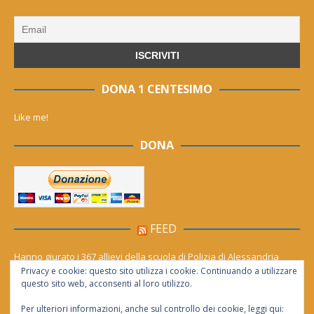
DONA 1 CENTESIMO
Like me!
DONA
FEED
Hanno giurato i 367 allievi della scuola di Polizia di Alessandria
Privacy e cookie: questo sito utilizza i cookie. Continuando a utilizzare
Cinema (gratis) sotto le stelle per tutto agosto. Il calendario dei film
questo sito web, acconsenti al loro utilizzo.
Per ulteriori informazioni, anche sul controllo dei cookie, leggi qui: