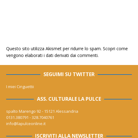
Questo sito utilizza Akismet per ridurre lo spam.
Scopri come
vengono elaborati i dati derivati dai commenti
.
SEGUIMI SU TWITTER
I miei Cinguettii
ASS. CULTURALE LA PULCE
spalto Marengo 92 - 15121 Alessandria
0131.380791 - 328.7040761
info@lapulceonline.it
ISCRIVITI ALLA NEWSLETTER