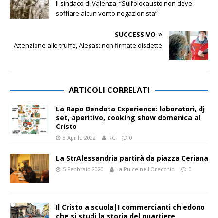
Il sindaco di Valenza: “Sull’olocausto non deve
soffiare alcun vento negazionista”
SUCCESSIVO
Attenzione alle truffe, Alegas: non firmate disdette
ARTICOLI CORRELATI
La Rapa Bendata Experience: laboratori, dj
set, aperitivo, cooking show domenica al
Cristo
8 Aprile 2022
RC
0
La StrAlessandria partirà da piazza Ceriana
5 Febbraio 2020
La Pulce nell'Orecchio
0
Il Cristo a scuola|I commercianti chiedono
che si studi la storia del quartiere