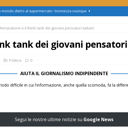
zo mondo dietro al supermercato: ‘monnezza ovunque
Annaratone e il think tank dei giovani pensatori italiani
us 2, Roggero (Lega): “Il Comune sapeva da novembre, non ci
nk tank dei giovani pensatori 
obus al Cristo: la Linea 2 trasloca in Corso Marx. Insorgono i
accolta firme”
ATTUALITÀ
Politica
0
asferimento da Torino al Pam di Alessandria: “Ci vogliono
AIUTA IL GIORNALISMO INDIPENDENTE
UALITÀ
iodo difficile in cui l'informazione, anche quella scomoda, fa la diffe
enz’acqua, il sindaco esplode: “Comunicazione vergognosa,
TTUALITÀ
Segui le nostre ultime notizie su
Google News