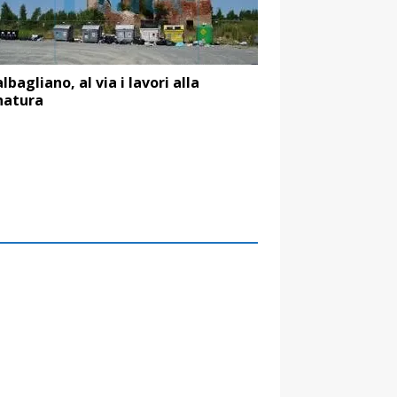
lbagliano, al via i lavori alla
natura