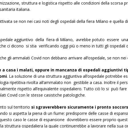
anizzazione, struttura e logistica rispetto alle condizioni della scorsa 
anitaria italiana.
ttivata se non nei casi noti degli ospedali della fiera Milano e quella 
pedale aggiuntivo della fiera di Milano, avrebbe potuto essere una so
che ci dicono si stia verificando oggi più o meno in tutti gli ospedali d
che gli ammalati Covid non debbano arrivare all’ospedale, se non nei 
re a casa i malati, oppure in mancanza di ospedali aggiuntivi t
comi
. La soluzione di una struttura aggiuntiva all’ospedale potrebbe 
ogia ripetitiva rivolta all’ammalato non gestibile a casa. Inoltre il pe
onalmente rispetto all’equivalente ospedaliero. Tutto ciò lo si può far
lati Covid con le stesse casistiche patologiche.
nto sul territorio
si sgraverebbero sicuramente i pronto soccorso
 si aspetta la piena di un fiume: predisporre delle casse di espansi
In questo caso le casse di espansione dovrebbero essere proprio quest
la struttura ospedaliera la quale continuerebbe a lavorare nella sua or