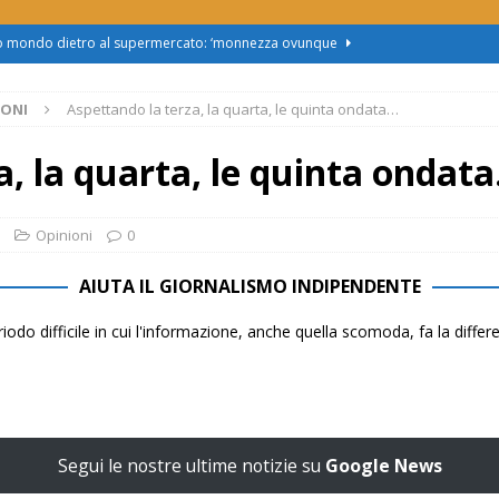
zo mondo dietro al supermercato: ‘monnezza ovunque
IONI
Aspettando la terza, la quarta, le quinta ondata…
us 2, Roggero (Lega): “Il Comune sapeva da novembre, non ci
a, la quarta, le quinta ondat
obus al Cristo: la Linea 2 trasloca in Corso Marx. Insorgono i
accolta firme”
ATTUALITÀ
Opinioni
0
asferimento da Torino al Pam di Alessandria: “Ci vogliono
AIUTA IL GIORNALISMO INDIPENDENTE
UALITÀ
iodo difficile in cui l'informazione, anche quella scomoda, fa la diffe
enz’acqua, il sindaco esplode: “Comunicazione vergognosa,
TTUALITÀ
Segui le nostre ultime notizie su
Google News