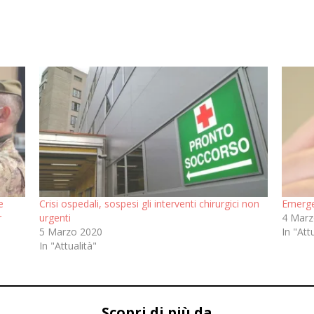
e
Crisi ospedali, sospesi gli interventi chirurgici non
Emerge
r
urgenti
4 Marz
5 Marzo 2020
In "Att
In "Attualità"
Scopri di più da