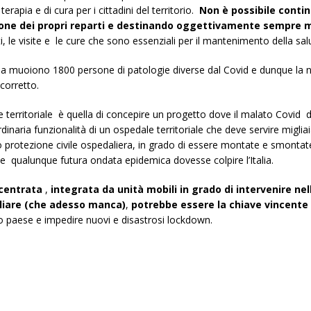
erapia e di cura per i cittadini del territorio.
Non è possibile contin
ione dei propri reparti e destinando oggettivamente sempre me
i, le visite e le cure che sono essenziali per il mantenimento della sal
a muoiono 1800 persone di patologie diverse dal Covid e dunque la nece
 corretto.
e territoriale è quella di concepire un progetto dove il malato Covid
dinaria funzionalità di un ospedale territoriale che deve servire migliaia
o protezione civile ospedaliera, in grado di essere montate e smontat
 qualunque futura ondata epidemica dovesse colpire l’Italia.
ecentrata
,
integrata da unità mobili in grado di intervenire nel
iliare (che adesso manca)
,
potrebbe essere la chiave vincente 
o paese e impedire nuovi e disastrosi lockdown.