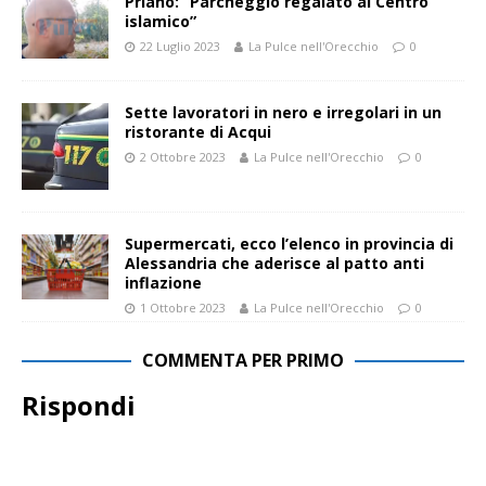
Priano: “Parcheggio regalato al Centro
islamico”
22 Luglio 2023
La Pulce nell'Orecchio
0
Sette lavoratori in nero e irregolari in un
ristorante di Acqui
2 Ottobre 2023
La Pulce nell'Orecchio
0
Supermercati, ecco l’elenco in provincia di
Alessandria che aderisce al patto anti
inflazione
1 Ottobre 2023
La Pulce nell'Orecchio
0
COMMENTA PER PRIMO
Rispondi