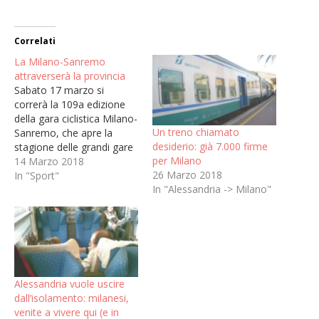
Correlati
La Milano-Sanremo
attraverserà la provincia
Sabato 17 marzo si
correrà la 109a edizione
della gara ciclistica Milano-
Un treno chiamato
Sanremo, che apre la
desiderio: già 7.000 firme
stagione delle grandi gare
per Milano
su strada. Il transito in
14 Marzo 2018
26 Marzo 2018
provincia di Alessandria
In "Sport"
In "Alessandria -> Milano"
avverrà dopo quasi 60 km,
arrivando da Voghera,
verso il territorio di
Pontecurone. A Tortona è
previsto il passaggio della
carovana sulla ex S.S.…
Alessandria vuole uscire
dall’isolamento: milanesi,
venite a vivere qui (e in