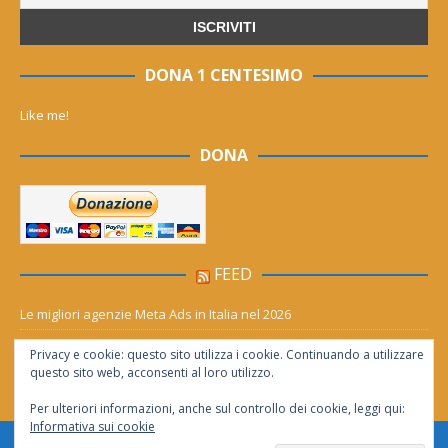
DONA 1 CENTESIMO
Like me!
DONA
FEED
Le migliori agenzie Meta Ads in Italia nel 2026
Aia Syensqo, il rinnovo divide: stop al cC6O4 dal 2027, ma i comitati
Privacy e cookie: questo sito utilizza i cookie. Continuando a utilizzare
chiedono “zero Pfas subito”
questo sito web, acconsenti al loro utilizzo.
Per ulteriori informazioni, anche sul controllo dei cookie, leggi qui:
Informativa sui cookie