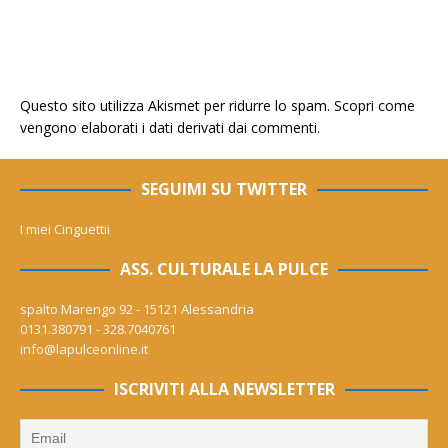
Questo sito utilizza Akismet per ridurre lo spam.
Scopri come
vengono elaborati i dati derivati dai commenti
.
SEGUIMI SU TWITTER
I miei Cinguettii
ASS. CULTURALE LA PULCE
spalto Marengo 92 - 15121 Alessandria
0131.380791 - 328.7040761
info@lapulceonline.it
ISCRIVITI ALLA NEWSLETTER