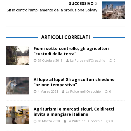
SUCCESSIVO
Sit in contro l’ampliamento della produzione Solvay
ARTICOLI CORRELATI
Fiumi sotto controllo, gli agricoltori
“custodi della terra”
29 Ottobre 2018
La Pulce nell'Orecchio
0
Al lupo al lupo! Gli agricoltori chiedono
“azione tempestiva”
4 Marzo 2021
La Pulce nell'Orecchio
0
Agriturismi e mercati sicuri, Coldiretti
invita a mangiare italiano
10 Marzo 2020
La Pulce nell'Orecchio
0