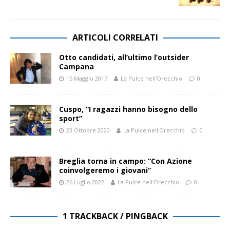
ARTICOLI CORRELATI
Otto candidati, all’ultimo l’outsider
Campana
15 Maggio 2017
La Pulce nell'Orecchio
0
Cuspo, “I ragazzi hanno bisogno dello
sport”
23 Ottobre 2020
La Pulce nell'Orecchio
0
Breglia torna in campo: “Con Azione
coinvolgeremo i giovani”
26 Luglio 2022
La Pulce nell'Orecchio
0
1 TRACKBACK / PINGBACK