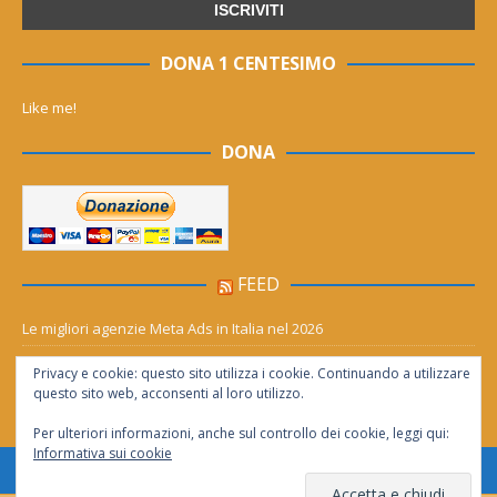
DONA 1 CENTESIMO
Like me!
DONA
FEED
Le migliori agenzie Meta Ads in Italia nel 2026
Aia Syensqo, il rinnovo divide: stop al cC6O4 dal 2027, ma i comitati
Privacy e cookie: questo sito utilizza i cookie. Continuando a utilizzare
chiedono “zero Pfas subito”
questo sito web, acconsenti al loro utilizzo.
Per ulteriori informazioni, anche sul controllo dei cookie, leggi qui:
Informativa sui cookie