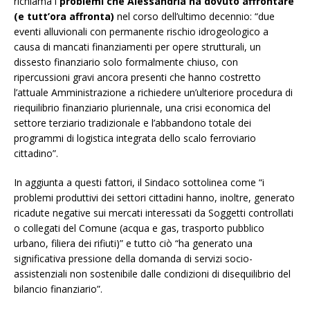
richiama i
problemi che Alessandria ha dovuto affrontare
(e tutt’ora affronta)
nel corso dell’ultimo decennio: “due
eventi alluvionali con permanente rischio idrogeologico a
causa di mancati finanziamenti per opere strutturali, un
dissesto finanziario solo formalmente chiuso, con
ripercussioni gravi ancora presenti che hanno costretto
l’attuale Amministrazione a richiedere un’ulteriore procedura di
riequilibrio finanziario pluriennale, una crisi economica del
settore terziario tradizionale e l’abbandono totale dei
programmi di logistica integrata dello scalo ferroviario
cittadino”.
In aggiunta a questi fattori, il Sindaco sottolinea come “i
problemi produttivi dei settori cittadini hanno, inoltre, generato
ricadute negative sui mercati interessati da Soggetti controllati
o collegati del Comune (acqua e gas, trasporto pubblico
urbano, filiera dei rifiuti)” e tutto ciò “ha generato una
significativa pressione della domanda di servizi socio-
assistenziali non sostenibile dalle condizioni di disequilibrio del
bilancio finanziario”.