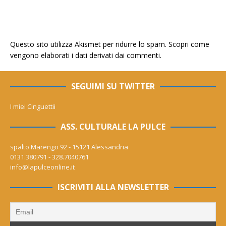
Questo sito utilizza Akismet per ridurre lo spam.
Scopri come
vengono elaborati i dati derivati dai commenti
.
SEGUIMI SU TWITTER
I miei Cinguettii
ASS. CULTURALE LA PULCE
spalto Marengo 92 - 15121 Alessandria
0131.380791 - 328.7040761
info@lapulceonline.it
ISCRIVITI ALLA NEWSLETTER