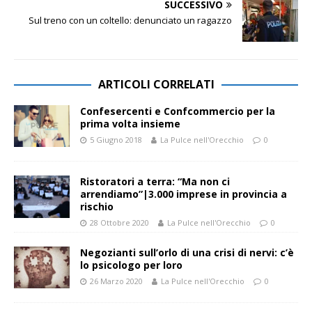
SUCCESSIVO
Sul treno con un coltello: denunciato un ragazzo
ARTICOLI CORRELATI
Confesercenti e Confcommercio per la
prima volta insieme
5 Giugno 2018
La Pulce nell'Orecchio
0
Ristoratori a terra: “Ma non ci
arrendiamo”|3.000 imprese in provincia a
rischio
28 Ottobre 2020
La Pulce nell'Orecchio
0
Negozianti sull’orlo di una crisi di nervi: c’è
lo psicologo per loro
26 Marzo 2020
La Pulce nell'Orecchio
0