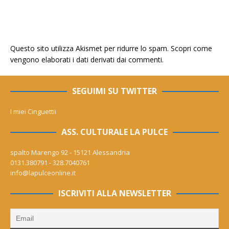
Questo sito utilizza Akismet per ridurre lo spam.
Scopri come
vengono elaborati i dati derivati dai commenti
.
SEGUIMI SU TWITTER
I miei Cinguettii
ASS. CULTURALE LA PULCE
spalto Marengo 92 - 15121 Alessandria
0131.380791 - 328.7040761
info@lapulceonline.it
ISCRIVITI ALLA NEWSLETTER