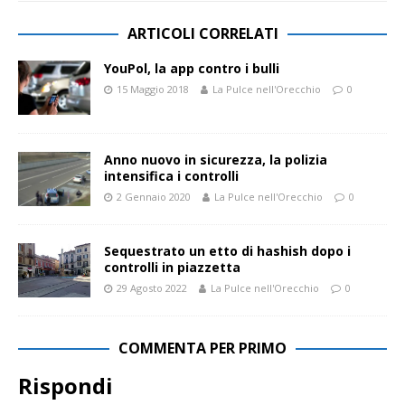
ARTICOLI CORRELATI
YouPol, la app contro i bulli
15 Maggio 2018
La Pulce nell'Orecchio
0
Anno nuovo in sicurezza, la polizia
intensifica i controlli
2 Gennaio 2020
La Pulce nell'Orecchio
0
Sequestrato un etto di hashish dopo i
controlli in piazzetta
29 Agosto 2022
La Pulce nell'Orecchio
0
COMMENTA PER PRIMO
Rispondi