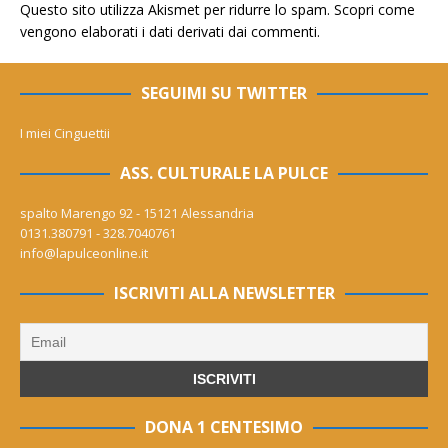
Questo sito utilizza Akismet per ridurre lo spam.
Scopri come
vengono elaborati i dati derivati dai commenti
.
SEGUIMI SU TWITTER
I miei Cinguettii
ASS. CULTURALE LA PULCE
spalto Marengo 92 - 15121 Alessandria
0131.380791 - 328.7040761
info@lapulceonline.it
ISCRIVITI ALLA NEWSLETTER
DONA 1 CENTESIMO