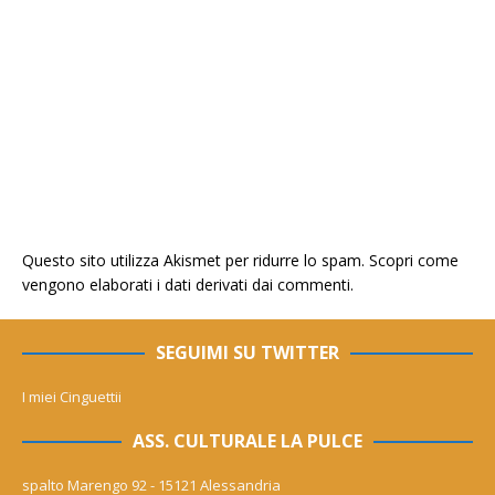
Questo sito utilizza Akismet per ridurre lo spam.
Scopri come
vengono elaborati i dati derivati dai commenti
.
SEGUIMI SU TWITTER
I miei Cinguettii
ASS. CULTURALE LA PULCE
spalto Marengo 92 - 15121 Alessandria