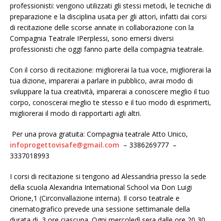
professionisti: vengono utilizzati gli stessi metodi, le tecniche di
preparazione e la disciplina usata per gli attori, infatti dai corsi
di recitazione delle scorse annate in collaborazione con la
Compagnia Teatrale IPerplessi, sono emersi diversi
professionisti che oggi fanno parte della compagnia teatrale.
Con il corso di recitazione: migliorerai la tua voce, migliorerai la
tua dizione, imparerai a parlare in pubblico, avrai modo di
sviluppare la tua creatività, imparerai a conoscere meglio il tuo
corpo, conoscerai meglio te stesso e il tuo modo di esprimerti,
migliorerai il modo di rapportarti agli altri.
Per una prova gratuita: Compagnia teatrale Atto Unico,
infoprogettovisafe@gmail.com
– 3386269777 –
3337018993
I corsi di recitazione si tengono ad Alessandria presso la sede
della scuola Alexandria International School via Don Luigi
Orione,1 (Circonvallazione interna). Il corso teatrale e
cinematografico prevede una sessione settimanale della
durata di 3 ore ciascuna. Ogni mercoledì sera dalle ore 20,30