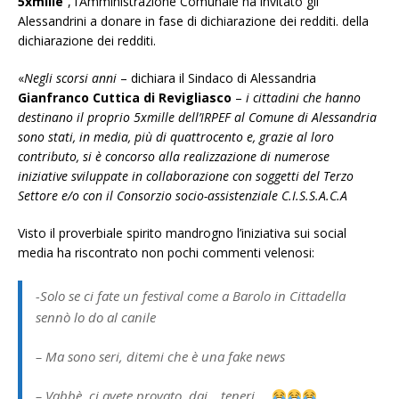
5xmille
”, l’Amministrazione Comunale ha invitato gli
Alessandrini a donare in fase di dichiarazione dei redditi. della
dichiarazione dei redditi.
«
Negli scorsi anni
– dichiara il Sindaco di Alessandria
Gianfranco Cuttica di Revigliasco
–
i cittadini che hanno
destinano il proprio 5xmille dell’IRPEF al Comune di Alessandria
sono stati, in media, più di quattrocento e, grazie al loro
contributo, si è concorso alla realizzazione di numerose
iniziative sviluppate in collaborazione con soggetti del Terzo
Settore e/o con il Consorzio socio-assistenziale C.I.S.S.A.C.A
Visto il proverbiale spirito mandrogno l’iniziativa sui social
media ha riscontrato non pochi commenti velenosi:
-Solo se ci fate un festival come a Barolo in Cittadella
sennò lo do al canile
– Ma sono seri, ditemi che è una fake news
– Vabbè, ci avete provato, dai….teneri…..