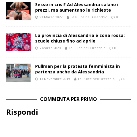
Sesso in crisi? Ad Alessandria calano i
prezzi, ma aumentano le richieste
23 Marzo 2022
La Pulce nell'Orecchio
0
La provincia di Alessandria è zona rossa:
scuole chiuse fino ad aprile
7 Marzo 2020
La Pulce nell'Orecchio
0
Pullman per la protesta femminista in
partenza anche da Alessandria
13 Novembre 2019
La Pulce nell'Orecchio
0
COMMENTA PER PRIMO
Rispondi