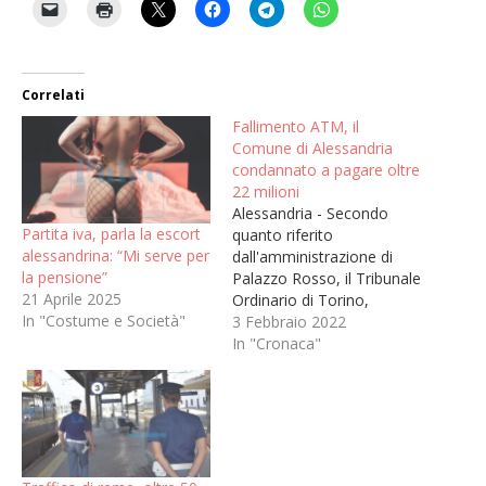
Correlati
Fallimento ATM, il
Comune di Alessandria
condannato a pagare oltre
22 milioni
Alessandria - Secondo
Partita iva, parla la escort
quanto riferito
alessandrina: “Mi serve per
dall'amministrazione di
la pensione”
Palazzo Rosso, il Tribunale
21 Aprile 2025
Ordinario di Torino,
In "Costume e Società"
sezione specializzata in
3 Febbraio 2022
materia di impresa, ha
In "Cronaca"
depositato una sentenza
che impone al Comune il
pagamento di 22.680.000
euro oltre interessi,
derivante, come si legge
nelle motivazioni “dalla