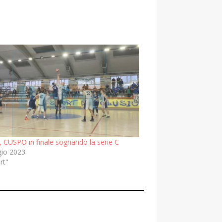
, CUSPO in finale sognando la serie C
io 2023
rt"