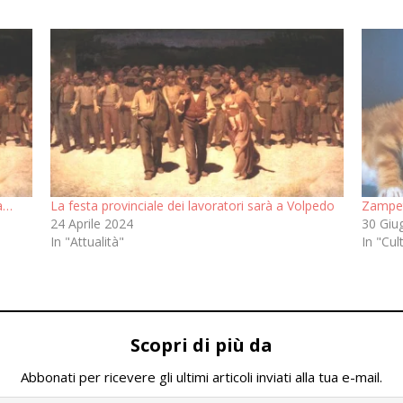
ca…
La festa provinciale dei lavoratori sarà a Volpedo
Zampett
24 Aprile 2024
30 Giu
In "Attualità"
In "Cul
Scopri di più da
Abbonati per ricevere gli ultimi articoli inviati alla tua e-mail.