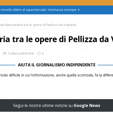
zo mondo dietro al supermercato: ‘monnezza ovunque
 ad Alessandria tra le opere di Pellizza da Volpedo
us 2, Roggero (Lega): “Il Comune sapeva da novembre, non ci
ia tra le opere di Pellizza da
obus al Cristo: la Linea 2 trasloca in Corso Marx. Insorgono i
accolta firme”
ATTUALITÀ
Cultura ed Eventi
0
asferimento da Torino al Pam di Alessandria: “Ci vogliono
AIUTA IL GIORNALISMO INDIPENDENTE
UALITÀ
iodo difficile in cui l'informazione, anche quella scomoda, fa la diffe
enz’acqua, il sindaco esplode: “Comunicazione vergognosa,
TTUALITÀ
Segui le nostre ultime notizie su
Google News