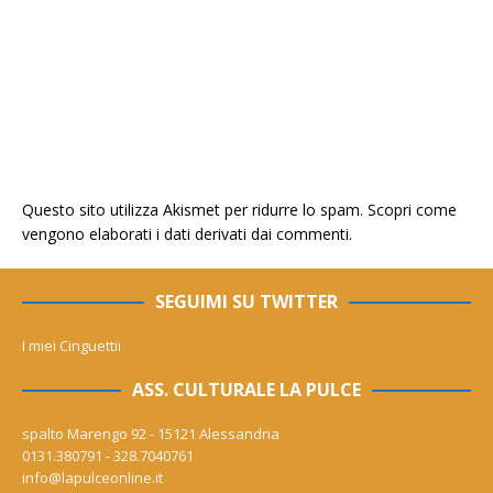
Questo sito utilizza Akismet per ridurre lo spam.
Scopri come
vengono elaborati i dati derivati dai commenti
.
SEGUIMI SU TWITTER
I miei Cinguettii
ASS. CULTURALE LA PULCE
spalto Marengo 92 - 15121 Alessandria
0131.380791 - 328.7040761
info@lapulceonline.it