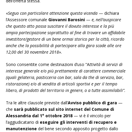
dell’offerta stessa.
«
Seguo con particolare attenzione questa vicenda
— dichiara
l’Assessore comunale
Giovanni Barosini
—
e, nell’auspicare
che questo atto possa suscitare il dovuto interesse e la più
ampia partecipazione soprattutto al fine di trovare un affidabile
investitore/gestore di un bene ormai storico per la città, ricordo
anche che la possibilità di partecipare alla gara scade alle ore
12,00 del 30 novembre 2018
».
Sono consentite come destinazioni d’uso “A
ttività di servizi di
interesse generale e/o più prettamente di carattere commerciale
(quali gelateria, pasticceria con bar, sala da the di servizio, bar,
ristorazione) e/o di vendita di articoli sportivi e per il tempo
libero, di prodotti del territorio in genere, o a tutte assimilabili”.
Tra le altre clausole previste dall’
Avviso
pubblico di gara
—
che
sarà pubblicato sul sito internet del Comune di
Alessandria dal 1° ottobre 2018
— vi è il vincolo per
l’aggiudicatario di
eseguire gli interventi di recupero e
manutenzione
del bene secondo apposito progetto dallo