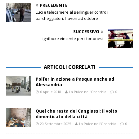
PRECEDENTE
Luci e telecamere al Berlinguer contro i
parcheggiatori. I lavori ad ottobre
SUCCESSIVO
Lightboxe vincente per i tortonesi
ARTICOLI CORRELATI
Polfer in azione a Pasqua anche ad
Alessandria
6 Aprile 2018
La Pulce nell'Orecchio
0
Quel che resta del Cangiassi: il volto
dimenticato della città
20 Settembre 2025
La Pulce nell'Orecchio
0