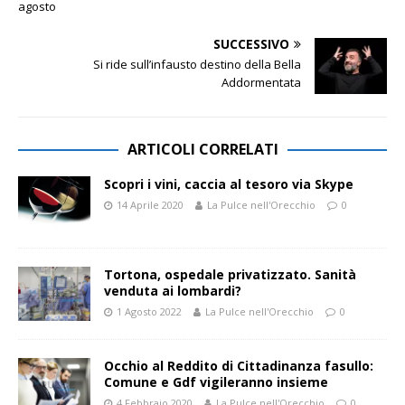
agosto
SUCCESSIVO
Si ride sull’infausto destino della Bella
Addormentata
ARTICOLI CORRELATI
Scopri i vini, caccia al tesoro via Skype
14 Aprile 2020
La Pulce nell'Orecchio
0
Tortona, ospedale privatizzato. Sanità
venduta ai lombardi?
1 Agosto 2022
La Pulce nell'Orecchio
0
Occhio al Reddito di Cittadinanza fasullo:
Comune e Gdf vigileranno insieme
4 Febbraio 2020
La Pulce nell'Orecchio
0