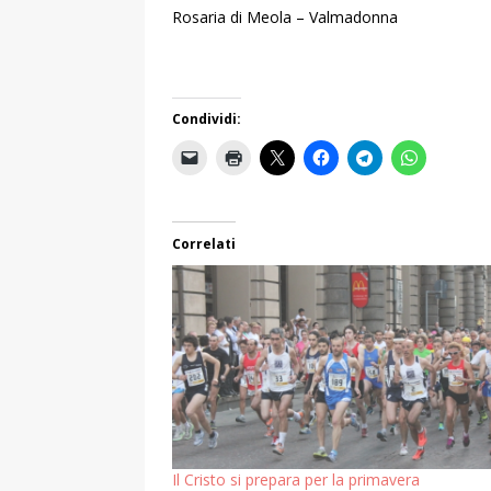
Rosaria di Meola – Valmadonna
Condividi:
Correlati
Il Cristo si prepara per la primavera