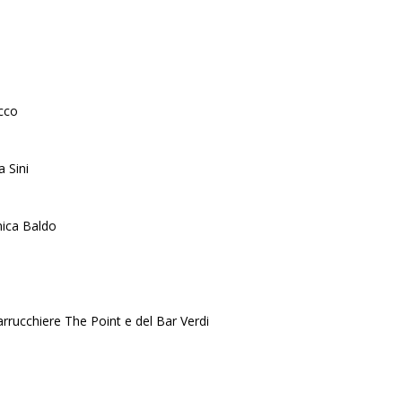
cco
a Sini
nica Baldo
arrucchiere The Point e del Bar Verdi