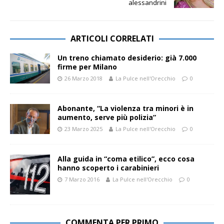
alessandrini
ARTICOLI CORRELATI
Un treno chiamato desiderio: già 7.000
firme per Milano
26 Marzo 2018
La Pulce nell'Orecchio
0
Abonante, “La violenza tra minori è in
aumento, serve più polizia”
23 Marzo 2025
La Pulce nell'Orecchio
0
Alla guida in “coma etilico”, ecco cosa
hanno scoperto i carabinieri
7 Marzo 2016
La Pulce nell'Orecchio
0
COMMENTA PER PRIMO