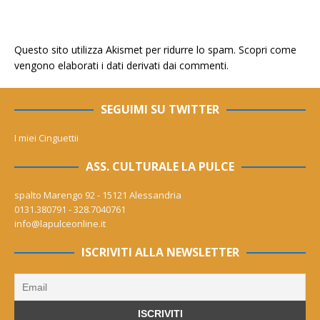
Questo sito utilizza Akismet per ridurre lo spam.
Scopri come
vengono elaborati i dati derivati dai commenti
.
SEGUIMI SU TWITTER
I miei Cinguettii
ASS. CULTURALE LA PULCE
spalto Marengo 92 - 15121 Alessandria
0131.380791 - 328.7040761
info@lapulceonline.it
ISCRIVITI ALLA NEWSLETTER