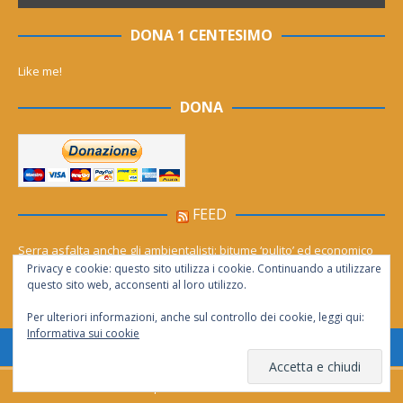
DONA 1 CENTESIMO
Like me!
DONA
FEED
Serra asfalta anche gli ambientalisti: bitume ‘pulito’ ed economico
Privacy e cookie: questo sito utilizza i cookie. Continuando a utilizzare
Le migliori agenzie Meta Ads in Italia nel 2026
questo sito web, acconsenti al loro utilizzo.
Per ulteriori informazioni, anche sul controllo dei cookie, leggi qui:
Informativa sui cookie
Consentita la riproduzione solo se citata la fonte