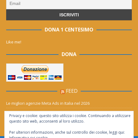
DONA 1 CENTESIMO
Like me!
DONA
FEED
Le migliori agenzie Meta Ads in Italia nel 2026
Aia Syensqo, il rinnovo divide: stop al cC6O4 dal 2027, ma i comitati
Privacy e cookie: questo sito utilizza i cookie. Continuando a utilizzare
chiedono “zero Pfas subito”
questo sito web, acconsenti al loro utilizzo.
Per ulteriori informazioni, anche sul controllo dei cookie, leggi qui:
Informativa sui cookie