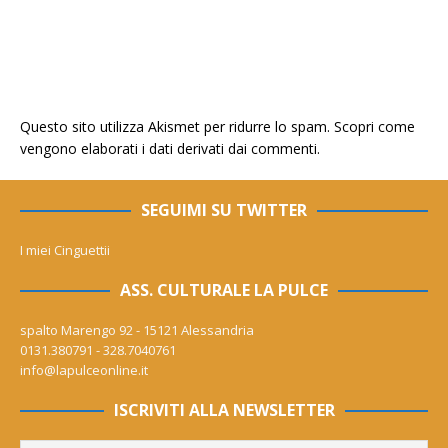
Questo sito utilizza Akismet per ridurre lo spam.
Scopri come
vengono elaborati i dati derivati dai commenti
.
SEGUIMI SU TWITTER
I miei Cinguettii
ASS. CULTURALE LA PULCE
spalto Marengo 92 - 15121 Alessandria
0131.380791 - 328.7040761
info@lapulceonline.it
ISCRIVITI ALLA NEWSLETTER