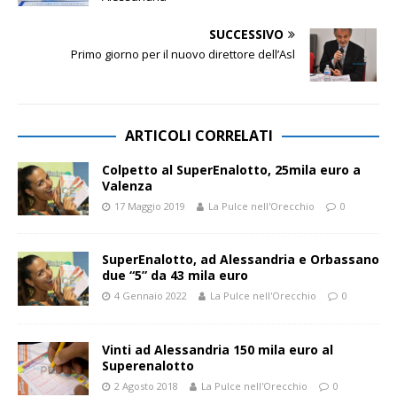
SUCCESSIVO
Primo giorno per il nuovo direttore dell’Asl
ARTICOLI CORRELATI
Colpetto al SuperEnalotto, 25mila euro a
Valenza
17 Maggio 2019
La Pulce nell'Orecchio
0
SuperEnalotto, ad Alessandria e Orbassano
due “5” da 43 mila euro
4 Gennaio 2022
La Pulce nell'Orecchio
0
Vinti ad Alessandria 150 mila euro al
Superenalotto
2 Agosto 2018
La Pulce nell'Orecchio
0