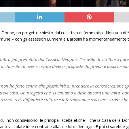
e Donne, un progetto chiesto dal collettivo di femministe Non una di M
l Comune – con gli assessori Lumiera e Barosini ha momentaneamente ta
ra già prenotato dal Cissaca. Neppure l’ex asilo di via Tonso pare 
a dichiarato di aver ricevuto diverse proposte da privati e associazion
non ha fatto cenno alla possibilità di prendere in considerazione spa
 trovi casa. Un progetto che, ci teniamo a dirlo ancora una volta, no
tessere reti, diffondere cultura e informazioni e tracciare strade ch
ui non condividono le principali scelte etiche – che la Casa delle Don
o veicolate idee contrarie alla alle loro ideologie. E poi ci sarebbe gi