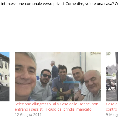
 intercessione comunale verso privati. Come dire, volete una casa? 
Selezione all’ingresso, alla Casa delle Donne: non
Casa de
entrano i sessisti. Il caso del brindisi mancato
contro
12 Giugno 2019
9 Magg