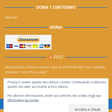
DONA 1 CENTESIMO
Like me!
DONA
FEED
Aia Syensqo, il rinnovo divide: stop al cC6O4 dal 2027, ma i comitati
chiedono “zero Pfas subito”
Derthona ripescato in serie D: Grigi, Valenzana e Leoncelli ne
Privacy e cookie: questo sito utilizza i cookie. Continuando a utilizzare
girone A
questo sito web, acconsenti al loro utilizzo.
Per ulteriori informazioni, anche sul controllo dei cookie, leggi qui:
Informativa sui cookie