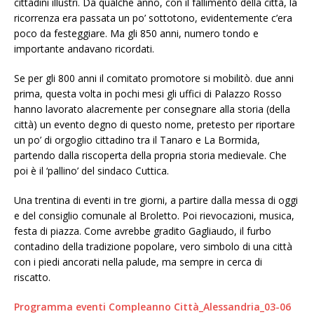
cittadini illustri. Da qualche anno, con il fallimento della città, la
ricorrenza era passata un po’ sottotono, evidentemente c’era
poco da festeggiare. Ma gli 850 anni, numero tondo e
importante andavano ricordati.
Se per gli 800 anni il comitato promotore si mobilitò. due anni
prima, questa volta in pochi mesi gli uffici di Palazzo Rosso
hanno lavorato alacremente per consegnare alla storia (della
città) un evento degno di questo nome, pretesto per riportare
un po’ di orgoglio cittadino tra il Tanaro e La Bormida,
partendo dalla riscoperta della propria storia medievale. Che
poi è il ‘pallino’ del sindaco Cuttica.
Una trentina di eventi in tre giorni, a partire dalla messa di oggi
e del consiglio comunale al Broletto. Poi rievocazioni, musica,
festa di piazza. Come avrebbe gradito Gagliaudo, il furbo
contadino della tradizione popolare, vero simbolo di una città
con i piedi ancorati nella palude, ma sempre in cerca di
riscatto.
Programma eventi Compleanno Città_Alessandria_03-06