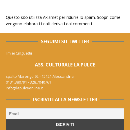
Questo sito utilizza Akismet per ridurre lo spam.
Scopri come
vengono elaborati i dati derivati dai commenti
.
SEGUIMI SU TWITTER
I miei Cinguettii
ASS. CULTURALE LA PULCE
spalto Marengo 92 - 15121 Alessandria
0131.380791 - 328.7040761
info@lapulceonline.it
ISCRIVITI ALLA NEWSLETTER