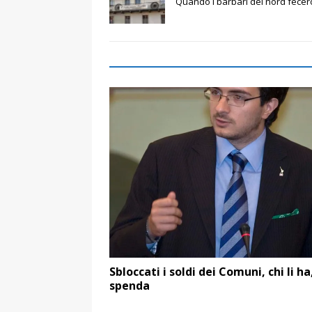
Quando i barbari del nord fece
Sbloccati i soldi dei Comuni, chi li ha,
spenda