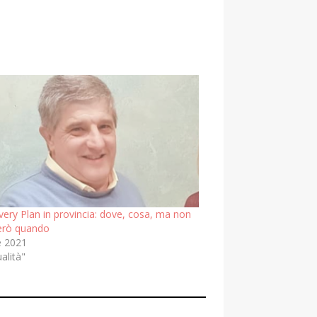
very Plan in provincia: dove, cosa, ma non
però quando
e 2021
ualità"