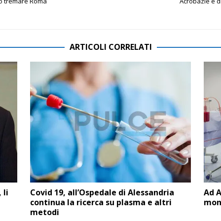
ro tremare Roma
Acrobazie e d
ARTICOLI CORRELATI
 li
Covid 19, all’Ospedale di Alessandria
Ad A
continua la ricerca su plasma e altri
mond
metodi