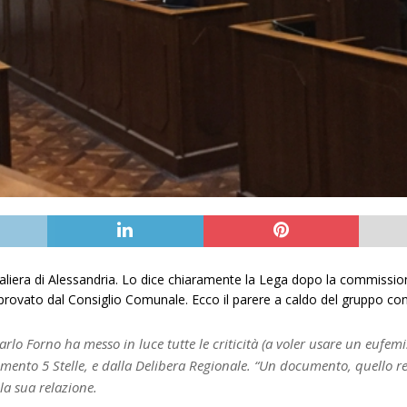
iera di Alessandria. Lo dice chiaramente la Lega dopo la commissione ‘
provato dal Consiglio Comunale. Ecco il parere a caldo del gruppo con
arlo Forno ha messo in luce tutte le criticità (a voler usare un eufe
nto 5 Stelle, e dalla Delibera Regionale. “Un documento, quello regi
la sua relazione.