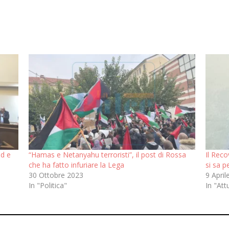
Pd e
“Hamas e Netanyahu terroristi”, il post di Rossa
Il Reco
che ha fatto infuriare la Lega
si sa 
30 Ottobre 2023
9 April
In "Politica"
In "Att