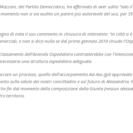
Mazzoni, del Partito Democratico, ha affermato di aver udito “solo il
o momento non si sia audito un parere più autorevole del suo, per 35 
no di nota il suo commento in chiusura di intervento: “in città si è
ommerciali, e non si dice nulla se dal primo gennaio 2019 chiude l’Os
declassamento dell’Azienda Ospedaliera contrasterebbe con l’intenzione
 è necessaria una struttura ospedaliera adeguata.
bloccare un processo, quello dell’accorpamento Asl-Aso (già approvato
ento sulla salute dei nostri concittadini e sul futuro di Alessandri
che fin dal momento della composizione della Giunta (nessun alessa
ro territorio.